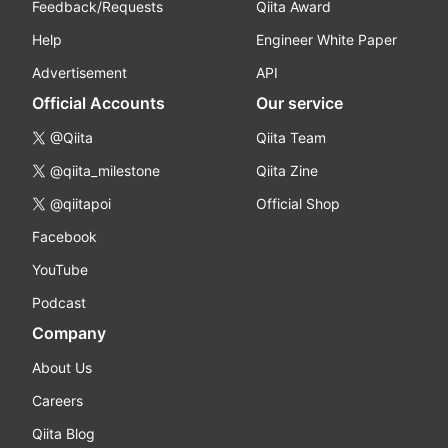
Feedback/Requests
Qiita Award
Help
Engineer White Paper
Advertisement
API
Official Accounts
Our service
@Qiita
Qiita Team
@qiita_milestone
Qiita Zine
@qiitapoi
Official Shop
Facebook
YouTube
Podcast
Company
About Us
Careers
Qiita Blog