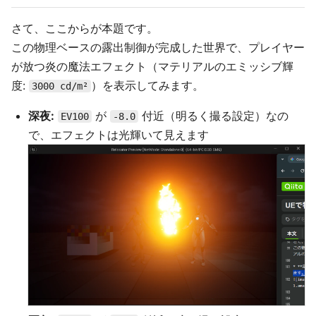
さて、ここからが本題です。
この物理ベースの露出制御が完成した世界で、プレイヤー
が放つ炎の魔法エフェクト（マテリアルのエミッシブ輝
度:
）を表示してみます。
3000 cd/m²
深夜:
が
付近（明るく撮る設定）なの
EV100
-8.0
で、エフェクトは光輝いて見えます