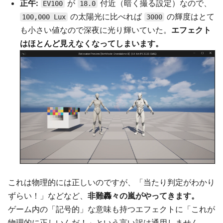
正午:
が
付近（暗く撮る設定）なので、
EV100
18.0
の太陽光に比べれば
の輝度はとて
100,000 Lux
3000
も小さい値なので深夜に光り輝いていた。
エフェクト
はほとんど見えなくなってしまいます。
これは物理的には正しいのですが、「当たり判定がわかり
ずらい！」などなど、
非難轟々の嵐がやってきます。
ゲーム内の「記号的」な意味も持つエフェクトに「これが
物理的に正しいんだ！」という言い訳は通用しません。