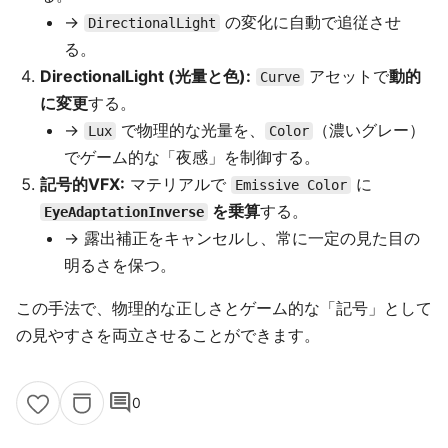
→
の変化に自動で追従させ
DirectionalLight
る。
DirectionalLight (光量と色):
アセットで
動的
Curve
に変更
する。
→
で物理的な光量を、
（濃いグレー）
Lux
Color
でゲーム的な「夜感」を制御する。
記号的VFX:
マテリアルで
に
Emissive Color
を乗算
する。
EyeAdaptationInverse
→ 露出補正をキャンセルし、常に一定の見た目の
明るさを保つ。
この手法で、物理的な正しさとゲーム的な「記号」として
の見やすさを両立させることができます。
comment
0