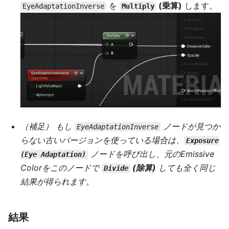
を
(乗算)
します。
EyeAdaptationInverse
Multiply
（補足） もし
ノードが見つか
EyeAdaptationInverse
らない古いバージョンを使っている場合は、
Exposure
ノードを呼び出し、元のEmissive
(Eye Adaptation)
Colorをこのノードで
(除算)
しても全く同じ
Divide
結果が得られます。
結果