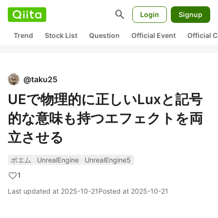
search
Login
Signup
Trend
Stock List
Question
Official Event
Official
@
taku25
UEで物理的に正しいLuxと記号
的な意味も持つエフェクトを両
立させる
ポエム
UnrealEngine
UnrealEngine5
1
Last updated at
2025-10-21
Posted at
2025-10-21