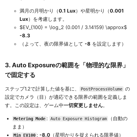
満月の月明かり（
0.1 Lux
）や星明かり（
0.001
Lux
）を考慮します。
$EV_{100} = \log_2 (0.001 / 3.14159) \approx$
-8.3
（よって、夜の限界値として
-8
を設定します）
3. Auto Exposureの範囲を「物理的な限界」
で固定する
ステップ1.2で計算した値を基に、
の
PostProcessVolume
設定でカメラ（目）が適応できる限界の範囲を定義しま
す。この設定は、ゲーム中
一切変更しません
。
:
（自動の
Metering Mode
Auto Exposure Histogram
まま）
:
-8.0
（星明かりを捉えられる限界値）
Min EV100