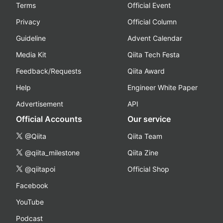
Terms
Official Event
Privacy
Official Column
Guideline
Advent Calendar
Media Kit
Qiita Tech Festa
Feedback/Requests
Qiita Award
Help
Engineer White Paper
Advertisement
API
Official Accounts
Our service
@Qiita
Qiita Team
@qiita_milestone
Qiita Zine
@qiitapoi
Official Shop
Facebook
YouTube
Podcast