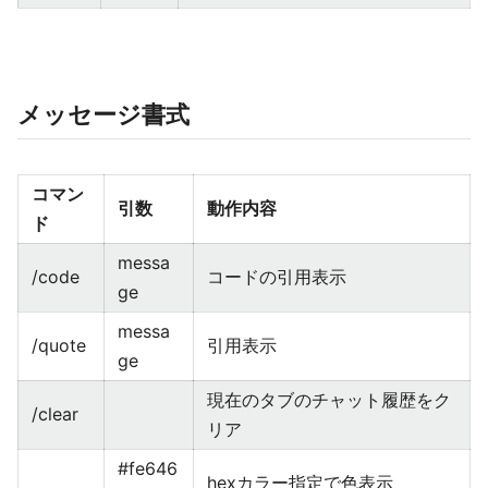
メッセージ書式
コマン
引数
動作内容
ド
messa
/code
コードの引用表示
ge
messa
/quote
引用表示
ge
現在のタブのチャット履歴をク
/clear
リア
#fe646
hexカラー指定で色表示