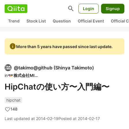
search
Login
Signup
Trend
Stock List
Question
Official Event
Official
info
More than 5 years have passed since last update.
@
takimo@github
(
Shinya Takimoto
)
in
株式会社MIXI
HipChatの使い方〜入門編〜
hipchat
148
Last updated at
2014-02-19
Posted at
2014-02-17