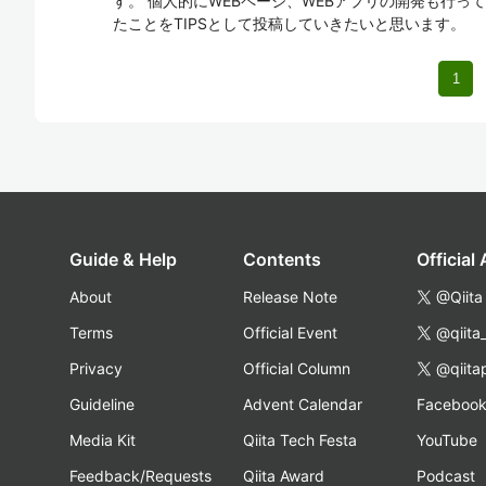
す。 個人的にWEBページ、WEBアプリの開発も行っ
たことをTIPSとして投稿していきたいと思います。
1
Guide & Help
Contents
Official
About
Release Note
@Qiita
Terms
Official Event
@qiita
Privacy
Official Column
@qiita
Guideline
Advent Calendar
Faceboo
Media Kit
Qiita Tech Festa
YouTube
Feedback/Requests
Qiita Award
Podcast