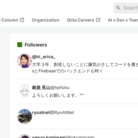
search
open_in_new
open_in_new
al Column
Organization
Qiita Careers
AI x Dev x Tea
Followers
@
hi_erica_
大学３年、創造しないことに嫌気がさしてコードを書き始め
sとFirebaseでのバックエンドも時々
統規 見山
@
hpfuku
よろしくお願いします。^^
ryoatnet
@
RyoAtNet
yasuo kominami
@
ykominami