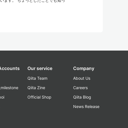
ています。 ちょっとしたことでも知っ
 Accounts
Our service
Company
Qiita Team
About Us
_milestone
Qiita Zine
Careers
poi
Official Shop
Qiita Blog
k
News Release