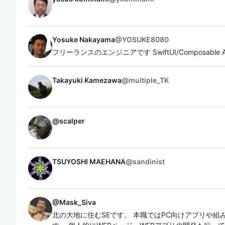
Yosuke Nakayama
@
YOSUKE8080
フリーランスのエンジニアです SwiftUI/Composable Arch
Takayuki Kamezawa
@
multiple_TK
@
scalper
TSUYOSHI MAEHANA
@
sandinist
@
Mask_Siva
北の大地に住むSEです。 本職ではPC向けアプリや