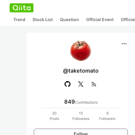
Trend
Stock List
Question
Official Event
Offici
more_horiz
@taketomato
rss_feed
849
Contributions
20
15
9
Posts
Followees
Followers
Follow