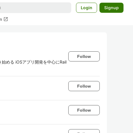
Login
Signup
open_in_new
m
Follow
る iOSアプリ開発を中心にRail
Follow
Follow