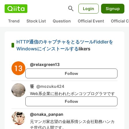
search
Login
Signup
Trend
Stock List
Question
Official Event
Official
HTTP通信のキャプチャをとるツールFiddlerを
Windowsにインストールする
likers
@
relaxgreen13
Follow
笹
@
mozuku424
Web系企業に拾われたポンコツプログラマです
Follow
@
onaka_panpan
元マンガ家志望の金融系情シス会社勤務ハンカ
チ世代の人間です。