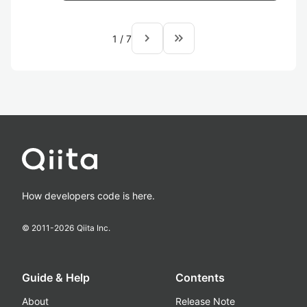
navigate_next
keyboard_double_arrow_right
1
/
7
How developers code is here.
© 2011-
2026
Qiita Inc.
Guide & Help
Contents
About
Release Note