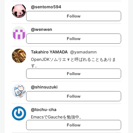
@
sentomo594
Follow
@
wenwen
Follow
Takahiro YAMADA
@
yamadamn
OpenJDKソムリエ🍷と呼ばれることもありま
す。
Follow
@
shinsuzuki
Follow
@
tochu-cha
EmacsでGaucheを勉強中。
Follow