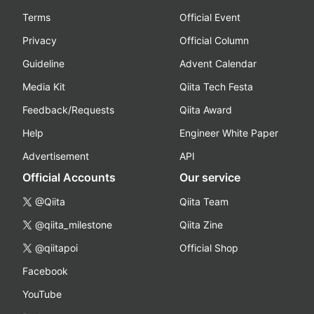
Terms
Official Event
Privacy
Official Column
Guideline
Advent Calendar
Media Kit
Qiita Tech Festa
Feedback/Requests
Qiita Award
Help
Engineer White Paper
Advertisement
API
Official Accounts
Our service
@Qiita
Qiita Team
@qiita_milestone
Qiita Zine
@qiitapoi
Official Shop
Facebook
YouTube