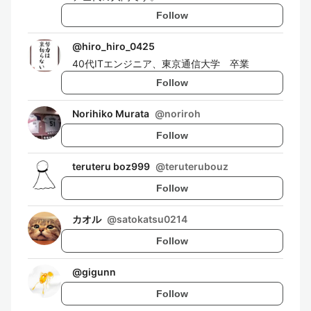
Follow
@
hiro_hiro_0425
40代ITエンジニア、東京通信大学 卒業
Follow
Norihiko Murata
@
noriroh
Follow
teruteru boz999
@
teruterubouz
Follow
カオル
@
satokatsu0214
Follow
@
gigunn
Follow