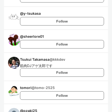
@
y-tsukasa
Follow
@
sheerlore01
Follow
Tsukui Takamasa
@
kkkdev
筋肉DJアゲ太郎です
Follow
tomori
@
tomo-2525
Follow
@
ozaki25