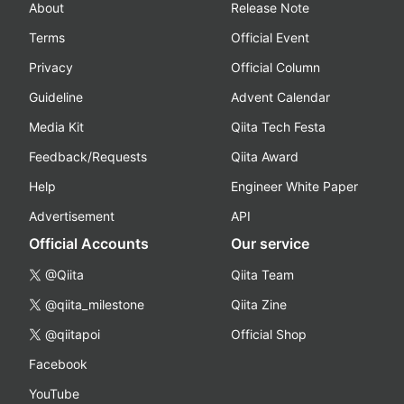
About
Release Note
Terms
Official Event
Privacy
Official Column
Guideline
Advent Calendar
Media Kit
Qiita Tech Festa
Feedback/Requests
Qiita Award
Help
Engineer White Paper
Advertisement
API
Official Accounts
Our service
@Qiita
Qiita Team
@qiita_milestone
Qiita Zine
@qiitapoi
Official Shop
Facebook
YouTube