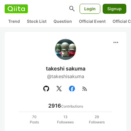
search
Login
Signup
Trend
Stock List
Question
Official Event
Official
more_horiz
takeshi sakuma
@takeshisakuma
rss_feed
2916
Contributions
70
13
29
Posts
Followees
Followers