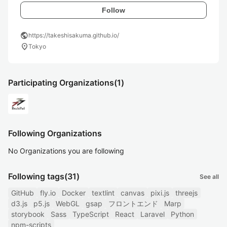
Follow
public
https://takeshisakuma.github.io/
location_on
Tokyo
Participating Organizations
(1)
Following Organizations
No Organizations you are following
Following tags
(31)
See all
GitHub
fly.io
Docker
textlint
canvas
pixi.js
threejs
d3.js
p5.js
WebGL
gsap
フロントエンド
Marp
storybook
Sass
TypeScript
React
Laravel
Python
npm-scripts