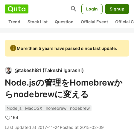
search
Login
Signup
Trend
Stock List
Question
Official Event
Official
info
More than 5 years have passed since last update.
@
takeshi81
(
Takeshi Igarashi
)
Node.jsの管理をHomebrewか
らnodebrewに変える
Node.js
MacOSX
homebrew
nodebrew
164
Last updated at
2017-11-24
Posted at
2015-02-09