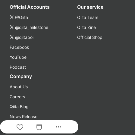
Official Accounts
Our service
@Qiita
Qiita Team
@qiita_milestone
Qiita Zine
@qiitapoi
Official Shop
Facebook
YouTube
Podcast
Company
About Us
Careers
Qiita Blog
News Release
more_horiz