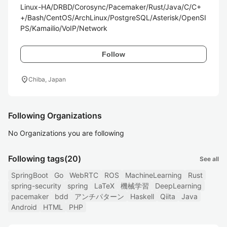
Linux-HA/DRBD/Corosync/Pacemaker/Rust/Java/C/C+
+/Bash/CentOS/ArchLinux/PostgreSQL/Asterisk/OpenSI
PS/Kamailio/VoIP/Network
Follow
location_on
Chiba, Japan
Following Organizations
No Organizations you are following
Following tags
(20)
See all
SpringBoot
Go
WebRTC
ROS
MachineLearning
Rust
spring-security
spring
LaTeX
機械学習
DeepLearning
pacemaker
bdd
アンチパターン
Haskell
Qiita
Java
Android
HTML
PHP