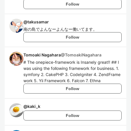
Follow
@
takusamar
南の島でよんなーよんなー働いてます。
Follow
Tomoaki Nagahara
@
TomoakiNagahara
# The onepiece-framework is Insanely great!! ## I
was using the following framework for business. 1.
symfony 2. CakePHP 3. CodeIgniter 4. ZendFrame
work 5. Yii Framework 6. Falcon 7. Ethna
Follow
@
kaki_k
Follow