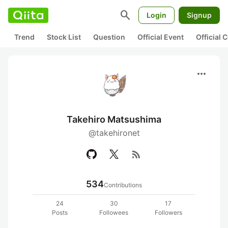
search
Login
Signup
Trend
Stock List
Question
Official Event
Official
more_horiz
Takehiro Matsushima
@takehironet
rss_feed
534
Contributions
24
30
17
Posts
Followees
Followers