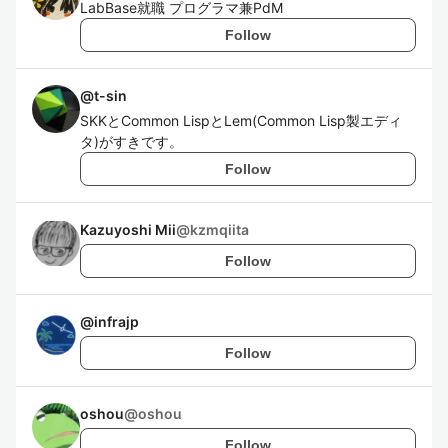
LabBase就職 プログラマ兼PdM
Follow
@
t-sin
SKKとCommon LispとLem(Common Lisp製エディ
タ)がすきです。
Follow
Kazuyoshi Mii
@
kzmqiita
Follow
@
infrajp
Follow
oshou
@
oshou
Follow