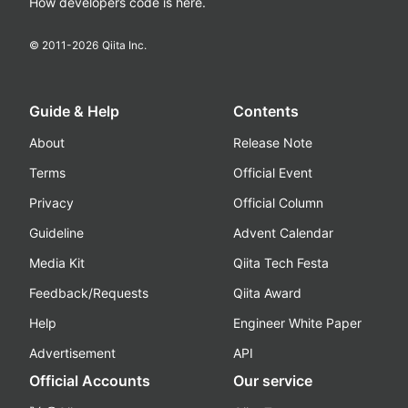
How developers code is here.
© 2011-
2026
Qiita Inc.
Guide & Help
Contents
About
Release Note
Terms
Official Event
Privacy
Official Column
Guideline
Advent Calendar
Media Kit
Qiita Tech Festa
Feedback/Requests
Qiita Award
Help
Engineer White Paper
Advertisement
API
Official Accounts
Our service