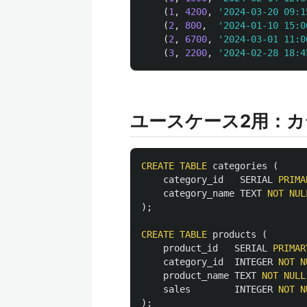
(
1
,
4200
,
'2024-03-20 09:1
(
2
,
800
,
'2024-01-10 15:0
(
2
,
6700
,
'2024-03-01 11:0
(
3
,
2200
,
'2024-02-28 18:4
ユースケース2用：
CREATE
TABLE
categories
(
category_id
SERIAL
PRIMA
category_name
TEXT
NOT
NUL
);
CREATE
TABLE
products
(
product_id
SERIAL
PRIMAR
category_id
INTEGER
NOT
N
product_name
TEXT
NOT
NULL
sales
INTEGER
NOT
N
);