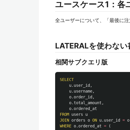
ユースケース1：各
全ユーザーについて、「最後に注
LATERALを使わな
相関サブクエリ版
SELECT
u
.
user_id
,
u
.
username
,
o
.
order_id
,
o
.
total_amount
,
o
.
ordered_at
FROM
users
u
JOIN
orders
o
ON
u
.
user_id
=
o
WHERE
o
.
ordered_at
=
(