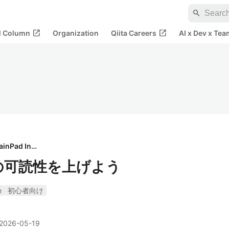
search
open_in_new
open_in_new
al Column
Organization
Qiita Careers
AI x Dev x Tea
BrainPad Inc.
QLの可読性を上げよう
e
初心者向け
2026-05-19