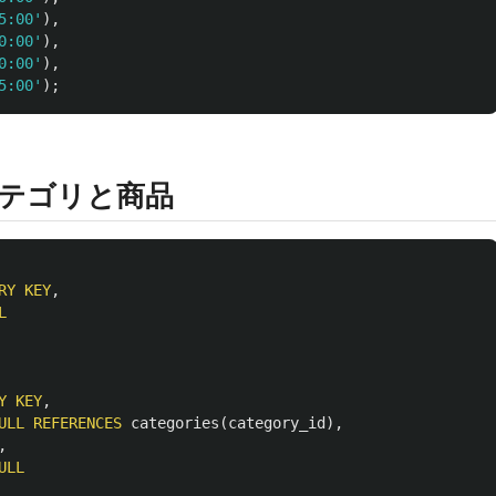
5:00'
),
0:00'
),
0:00'
),
5:00'
);
カテゴリと商品
RY
KEY
,
L
Y
KEY
,
ULL
REFERENCES
categories
(
category_id
),
,
ULL