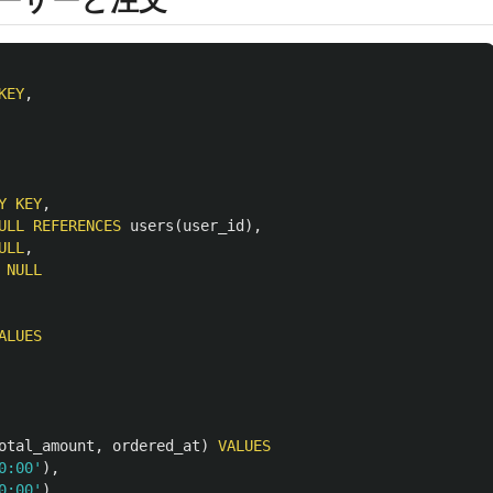
KEY
,
Y
KEY
,
ULL
REFERENCES
users
(
user_id
),
ULL
,
NULL
ALUES
otal_amount
,
ordered_at
)
VALUES
0:00'
),
0:00'
),