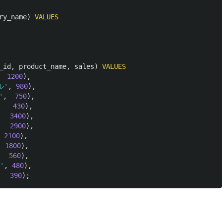
ry_name
)
VALUES
_id
,
product_name
,
sales
)
VALUES
1200
),
ル'
,
980
),
'
,
750
),
430
),
3400
),
2900
),
2100
),
1800
),
560
),
'
,
480
),
390
);