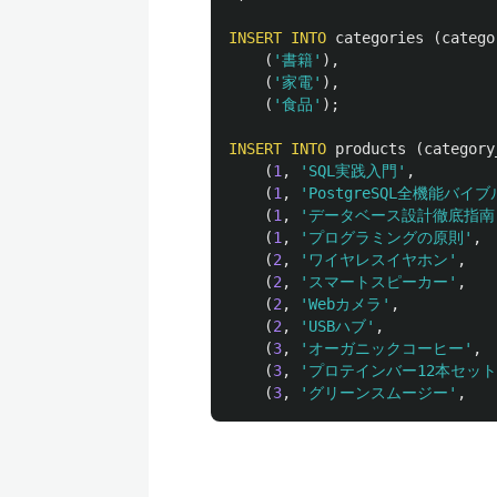
INSERT
INTO
categories
(
catego
(
'書籍'
),
(
'家電'
),
(
'食品'
);
INSERT
INTO
products
(
category
(
1
,
'SQL実践入門'
,
(
1
,
'PostgreSQL全機能バイブ
(
1
,
'データベース設計徹底指南
(
1
,
'プログラミングの原則'
,
(
2
,
'ワイヤレスイヤホン'
,
(
2
,
'スマートスピーカー'
,
(
2
,
'Webカメラ'
,
(
2
,
'USBハブ'
,
(
3
,
'オーガニックコーヒー'
,
(
3
,
'プロテインバー12本セット
(
3
,
'グリーンスムージー'
,