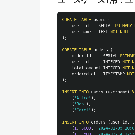
CREATE
TABLE
users
(
user_id
SERIAL
PRIMARY
username
TEXT
NOT
NULL
);
CREATE
TABLE
orders
(
order_id
SERIAL
PRIMAR
user_id
INTEGER
NOT
N
total_amount
INTEGER
NOT
N
ordered_at
TIMESTAMP
NOT
);
INSERT
INTO
users
(
username
)
V
(
'Alice'
),
(
'Bob'
),
(
'Carol'
);
INSERT
INTO
orders
(
user_id
,
t
(
1
,
3000
,
'2024-01-05 10:0
(
1
,
1500
,
'2024-02-14 12:3