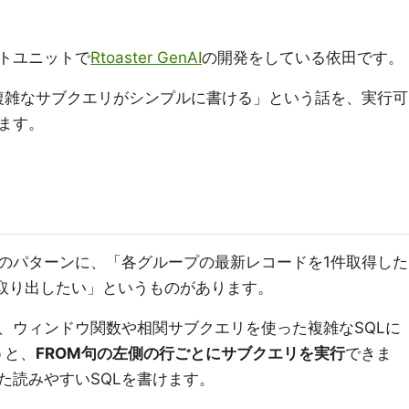
トユニットで
Rtoaster GenAI
の開発をしている依田です。
、複雑なサブクエリがシンプルに書ける」という話を、実行可
ます。
のパターンに、「各グループの最新レコードを1件取得した
取り出したい」というものがあります。
、ウィンドウ関数や相関サブクエリを使った複雑なSQLに
うと、
FROM句の左側の行ごとにサブクエリを実行
できま
た読みやすいSQLを書けます。