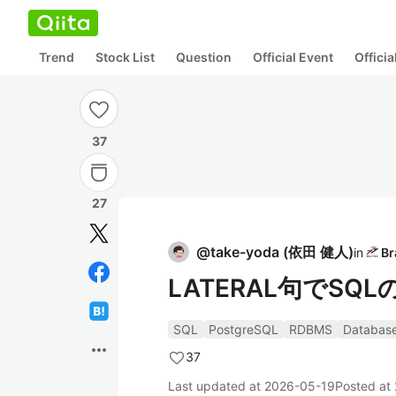
Trend
Stock List
Question
Official Event
Offici
37
27
@
take-yoda
(
依田 健人
)
in
LATERAL句でS
SQL
PostgreSQL
RDBMS
Databas
more_horiz
37
Last updated at
2026-05-19
Posted at