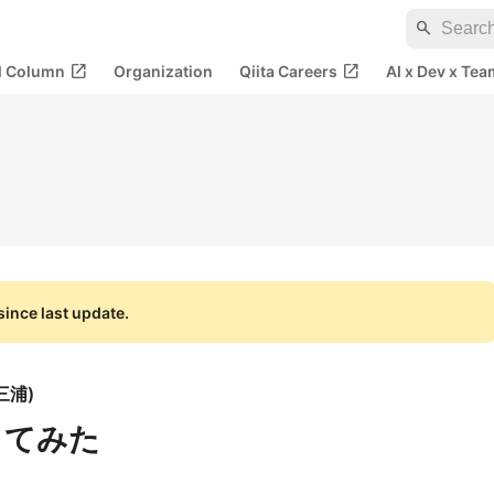
search
open_in_new
open_in_new
al Column
Organization
Qiita Careers
AI x Dev x Tea
ince last update.
三浦
)
使ってみた