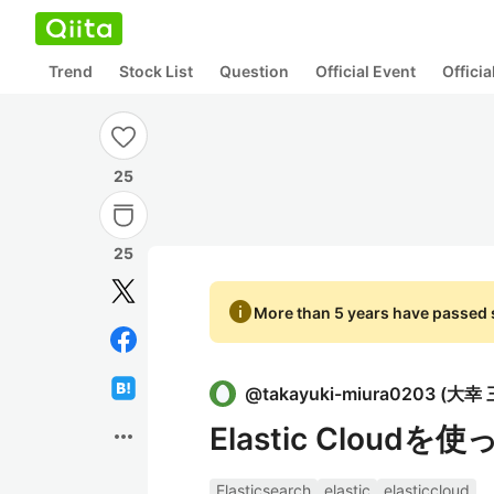
Trend
Stock List
Question
Official Event
Offici
25
25
info
More than 5 years have passed s
@
takayuki-miura0203
(
大幸 
Elastic Cloudを
more_horiz
Elasticsearch
elastic
elasticcloud