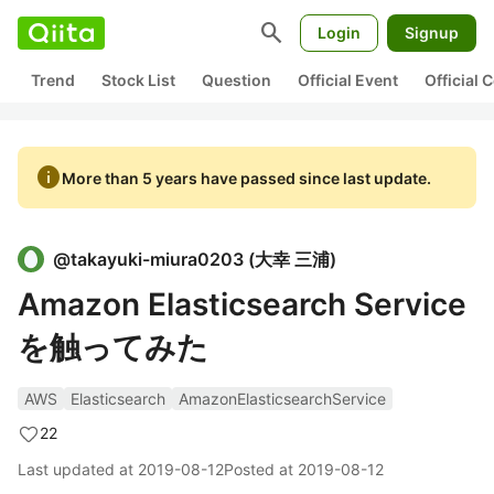
search
Login
Signup
Trend
Stock List
Question
Official Event
Official
info
More than 5 years have passed since last update.
@
takayuki-miura0203
(
大幸 三浦
)
Amazon Elasticsearch Service
を触ってみた
AWS
Elasticsearch
AmazonElasticsearchService
22
Last updated at
2019-08-12
Posted at
2019-08-12