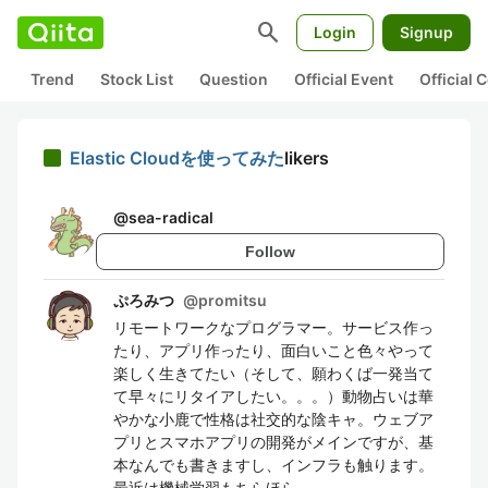
search
Login
Signup
Trend
Stock List
Question
Official Event
Official
Elastic Cloudを使ってみた
likers
@
sea-radical
Follow
ぷろみつ
@
promitsu
リモートワークなプログラマー。サービス作っ
たり、アプリ作ったり、面白いこと色々やって
楽しく生きてたい（そして、願わくば一発当て
て早々にリタイアしたい。。。）動物占いは華
やかな小鹿で性格は社交的な陰キャ。ウェブア
プリとスマホアプリの開発がメインですが、基
本なんでも書きますし、インフラも触ります。
最近は機械学習もちらほら。