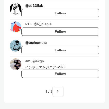
@
es335ab
Follow
R++
@
R_plapla
Follow
@
techumtha
Follow
am
@
akgo
インフラエンジニア→SRE
Follow
navigate_next
1
/
2