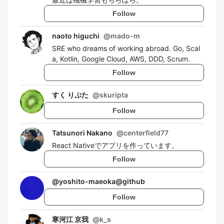
Follow
naoto higuchi
@
mado-m
SRE who dreams of working abroad. Go, Scal
a, Kotlin, Google Cloud, AWS, DDD, Scrum.
Follow
すく りぷた
@
skuripta
Follow
Tatsunori Nakano
@
centerfield77
React Nativeでアプリを作っています。
Follow
@
yoshito-maeoka@github
Follow
寒河江 京我
@
k_s