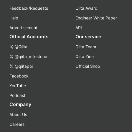
Feedback/Requests
Qiita Award
Help
Engineer White Paper
Advertisement
API
Official Accounts
Our service
@Qiita
Qiita Team
@qiita_milestone
Qiita Zine
@qiitapoi
Official Shop
Facebook
YouTube
Podcast
Company
About Us
Careers