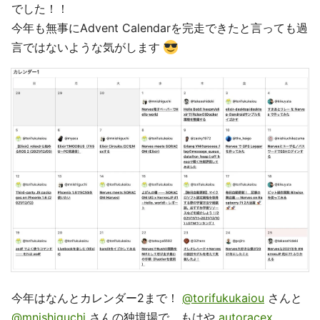
でした！！
今年も無事にAdvent Calendarを完走できたと言っても過
言ではないような気がします
今年はなんとカレンダー2まで！
@torifukukaiou
さんと
@mnishiguchi
さんの独壇場で，もはや
autoracex