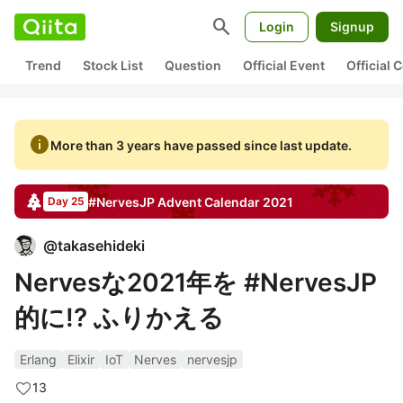
search
Login
Signup
Trend
Stock List
Question
Official Event
Official
info
More than 3 years have passed since last update.
#NervesJP
Advent Calendar
2021
Day 25
@
takasehideki
Nervesな2021年を #NervesJP
的に!? ふりかえる
Erlang
Elixir
IoT
Nerves
nervesjp
13