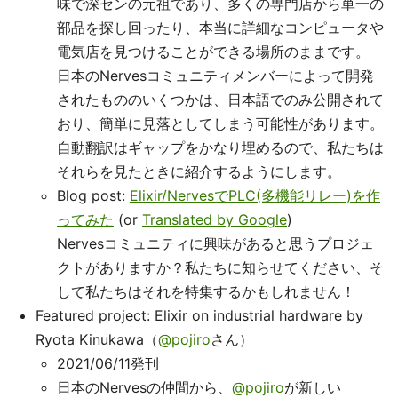
味で深センの元祖であり、多くの専門店から単一の
部品を探し回ったり、本当に詳細なコンピュータや
電気店を見つけることができる場所のままです。
日本のNervesコミュニティメンバーによって開発
されたもののいくつかは、日本語でのみ公開されて
おり、簡単に見落としてしまう可能性があります。
自動翻訳はギャップをかなり埋めるので、私たちは
それらを見たときに紹介するようにします。
Blog post:
Elixir/NervesでPLC(多機能リレー)を作
ってみた
(or
Translated by Google
)
Nervesコミュニティに興味があると思うプロジェ
クトがありますか？私たちに知らせてください、そ
して私たちはそれを特集するかもしれません！
Featured project: Elixir on industrial hardware by
Ryota Kinukawa（
@pojiro
さん）
2021/06/11発刊
日本のNervesの仲間から、
@pojiro
が新しい