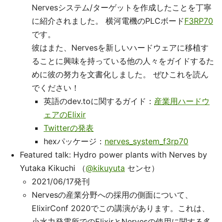
Nervesシステム/ターゲットを作成したことを丁寧
に紹介されました。 横河電機のPLCボード
F3RP70
です。
彼はまた、Nervesを新しいハードウェアに移植す
ることに興味を持っている他の人々をガイドするた
めに彼の努力を文書化しました。 ぜひこれを読ん
でください！
英語のdev.toに関するガイド：
産業用ハードウ
ェアのElixir
Twitterの発表
hexパッケージ：
nerves_system_f3rp70
Featured talk: Hydro power plants with Nerves by
Yutaka Kikuchi （
@kikuyuta
センセ）
2021/06/17発刊
Nervesの産業分野への採用の側面について、
ElixirConf 2020でこの講演があります。これは、
小水力発電所でのElixirとNervesの使用に関する多