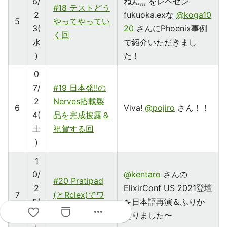
6/
ねん,,, をレペゼン
#18 テストどう
2
fukuoka.exな
@koga10
5
やってやってい
3(
20
さんにPhoenix事例
く回
水
で紹介いただきまし
)
た！
0
7/
#19 日本発!!の
2
Nerves搭載製
6
Viva!
@pojiro
さん！！
4(
品を完成披露＆
土
祝賀する回
)
1
0/
@kentaro
さんの
#20 Pratipad
2
ElixirConf US 2021登壇
7
(とRclex)でワ
5(
を日本語再演＆ふりか
イガヤする回
more_horiz
月
えりました〜