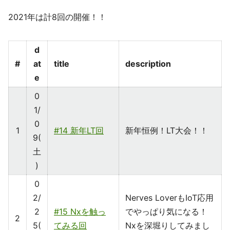
2021年は計8回の開催！！
d
#
at
title
description
e
0
1/
0
1
#14 新年LT回
新年恒例！LT大会！！
9(
土
)
0
2/
Nerves LoverもIoT応用
2
#15 Nxを触っ
でやっぱり気になる！
2
5(
てみる回
Nxを深堀りしてみまし