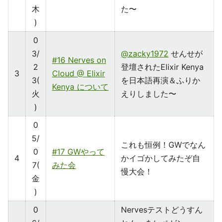
木
た〜
)
0
3/
@zacky1972
せんせが
#16 Nerves on
2
登壇されたElixir Kenya
3
Cloud @ Elixir
3(
を日本語再演＆ふりか
Kenya について
火
えりしました〜
)
0
5/
これも恒例！GWでなん
0
#17 GWやって
4
かイゴかしてみたぞ自
7(
みた会
慢大会！
金
)
0
Nervesテストどうすん