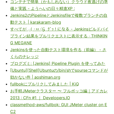
コンテナで簡単（かもしれない）クラウド夜逃げの準
備と実践 - ようへいの日々精進XP :
Jenkins2のPipelineとJenkinsfileで複数ブランチの自
動テスト | karakaram-blog
すべてが╭( ･ㅂ･)و ̑̑ ｸﾞｯ ! になる - Jenkinsビルドパイ
プライン結果をプルリクエストに表示する · THINKIN
G MEGANE
Jenkinsを使った自動テスト環境を作る（前編） - さ
くらのナレッジ
ブログズミ: [Jenkins] Pipeline Plugin を使ってみた
[Ubuntu][Shell]Ubuntuの/bin/shでsourseコマンドが
効かない件 | aoshiman.org
fullbokにプルリクしてみました | KiQ
お手軽JMeterクラスター 〜 フルボッコ編｜アドカレ
2013 : CFn #1 ｜ Developers.IO
classmethod-aws/fullbok: GUI JMeter cluster on E
C2