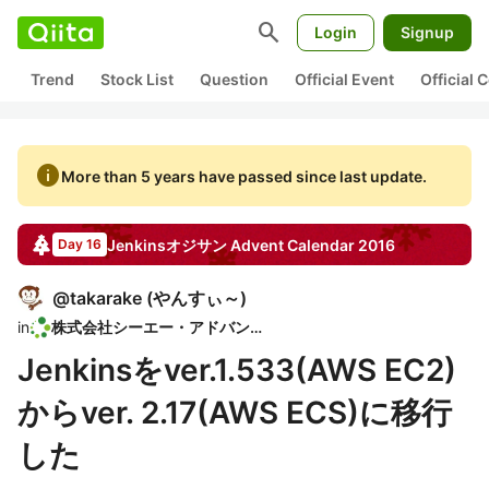
search
Login
Signup
Trend
Stock List
Question
Official Event
Official
info
More than 5 years have passed since last update.
Jenkinsオジサン
Advent Calendar
2016
Day 16
@
takarake
(
やんすぃ～
)
in
株式会社シーエー・アドバンス
Jenkinsをver.1.533(AWS EC2)
からver. 2.17(AWS ECS)に移行
した