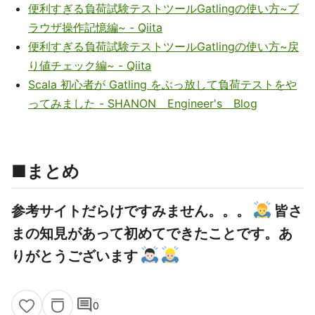
便利すぎる負荷試験テストツールGatlingの使い方~ブ
ラウザ操作記憶編~ - Qiita
便利すぎる負荷試験テストツールGatlingの使い方~戻
り値チェック編~ - Qiita
Scala 初心者が Gatling をぶっ放して負荷テストをや
ってみました - SHANON Engineer's Blog
■まとめ
参考サイトだらけですみません。。。
皆さ
まの知見があって初めてできたことです。あ
りがとうございます
comment
0