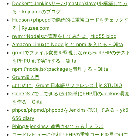
DockerでJenkinsサーバ(master/slave)を構築してみ
る - knjnameのブログ
Hudson+phpcpdで継続的に重複コードをチェックす
る | Ryuzee.com
nvmでNodejsの管理をしてみたよ | tkd55 blog
Amazon Linuxに Node.js と npm を入れる - Qiita
gruntでファイル変更を監視しながらFuelPHPのテスト
をPHPUnitで実行する - Qiita
npmでnode.jsのpackageを管理する - Qiita
Grunt超入門
はじめに | Grunt 日本語リファレンス | js STUDIO
CentOS 7で、できるだけ簡単にPHP用のJenkins環境
を作る - Qiita
phpcs/phpmd/phpcpdをJenkinsで試してみる - yk5
656 diary
Phingをjenkinsと連携させてみる | ミラボ
コードレビューに便利！PHPの重複コードを見つけて