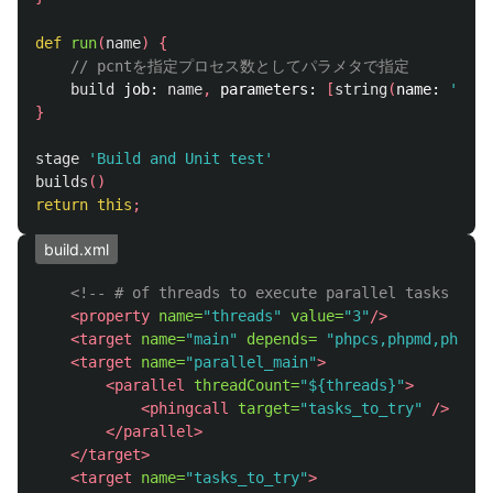
def
run
(
name
)
{
// pcntを指定プロセス数としてパラメタで指定
build
job:
name
,
parameters:
[
string
(
name:
'repo
}
stage
'Build and Unit test'
builds
()
return
this
;
build.xml
<!-- # of threads to execute parallel tasks -->
<property
name=
"threads"
value=
"3"
/>
<target
name=
"main"
depends=
"phpcs,phpmd,phpcpd
<target
name=
"parallel_main"
>
<parallel
threadCount=
"${threads}"
>
<phingcall
target=
"tasks_to_try"
/>
</parallel>
</target>
<target
name=
"tasks_to_try"
>