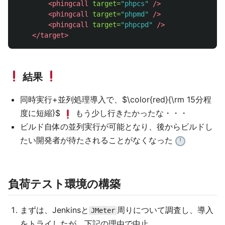
<phingcall
target=
"phpcs"
/>
<phingcall
target=
"phpmd"
/>
<phingcall
target=
"phpcpd"
/>
</target>
結果
同時実行+並列処理導入で、$\color{red}{\rm 15分程
度に短縮}$
もう少し行きたかったな・・・
ビルド自体の並列実行が可能となり、後からビルドし
たい開発者が待たされることがなくなった
負荷テスト環境の構築
まずは、Jenkinsと
周りについて調査し、導入
JMeter
をトライしたが、下記の理由で中止。