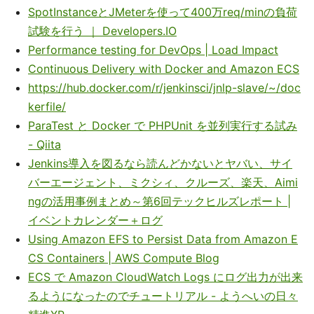
SpotInstanceとJMeterを使って400万req/minの負荷
試験を行う ｜ Developers.IO
Performance testing for DevOps | Load Impact
Continuous Delivery with Docker and Amazon ECS
https://hub.docker.com/r/jenkinsci/jnlp-slave/~/doc
kerfile/
ParaTest と Docker で PHPUnit を並列実行する試み
- Qiita
Jenkins導入を図るなら読んどかないとヤバい、サイ
バーエージェント、ミクシィ、クルーズ、楽天、Aimi
ngの活用事例まとめ～第6回テックヒルズレポート |
イベントカレンダー＋ログ
Using Amazon EFS to Persist Data from Amazon E
CS Containers | AWS Compute Blog
ECS で Amazon CloudWatch Logs にログ出力が出来
るようになったのでチュートリアル - ようへいの日々