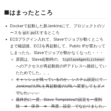
■はまったところ
Dockerで起動した新Jenkinsにて、プロジェクトのソ
ースを
するところ
git pull
ECSプラグイン入れて、Slaveでジョブが動くところ
まで確認後、EC2を再起動して、Public IPが変わって
しまったら、Slaveでジョブが動かなくなった・・・
原因は、Slave起動時の、
tcpSlaveAgentListener
へのアクセスが再起動前のIPアドレスへ接続してい
たためでした。。。
キャッシュが残っているのか、システム設定にて、
JenkinsのURLを再起動後のURLへ変更してもダメ
でした。。。
最終的に一度、Slave Templatesの設定を一度削
除 ⇒ 保存 ⇒ 再度、設定 でなおりました。