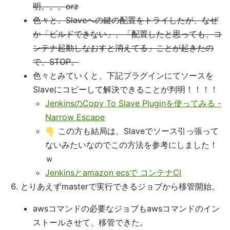
明。。。orz
色々と、Slaveへの鍵の配置をトライしたが、なぜ
か「ビルドできない」、「配置したと思っても、コ
ンテナ起動しなおすと消えてる」ことが起きたの
で、STOP。
色々とみていくと、下記プラグインにてソースを
Slaveにコピーして解決できることが判明！！！！
JenkinsのCopy To Slave Pluginを使ってみる -
Narrow Escape
この方も結局は、Slaveでソース引っ張って
ないみたいなのでこの方法を参考にしました！
ｗ
Jenkinsとamazon ecsで コンテナCI
とりあえずmasterで実行できるジョブから移管開始。
awsコマンドの必要なジョブもawsコマンドのイン
ストールさせて、移管できた。