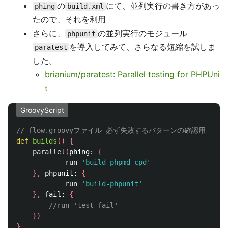
の
にて、並列実行の書き方があっ
phing
build.xml
たので、それを利用
さらに、
の並列実行のモジュール
phpunit
を導入してみて、さらなる短縮を試しま
paratest
した。
brianium/paratest: Parallel testing for PHPUni
t
GroovyScript
// flow.groovyファイル 必ず失敗するパターンの確認用
def
builds
()
{
parallel
(
phing:
{
run
'build-phpmd-cpd'
},
phpunit:
{
run
'build-phpunit'
},
fail:
{
//run 'test-fail'
})
}