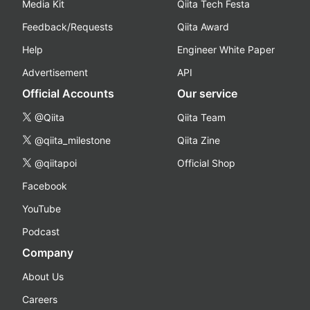
Media Kit
Qiita Tech Festa
Feedback/Requests
Qiita Award
Help
Engineer White Paper
Advertisement
API
Official Accounts
Our service
@Qiita
Qiita Team
@qiita_milestone
Qiita Zine
@qiitapoi
Official Shop
Facebook
YouTube
Podcast
Company
About Us
Careers