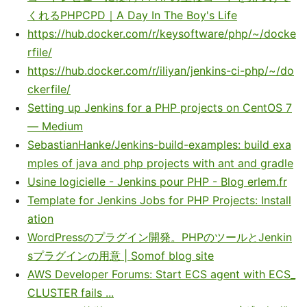
くれるPHPCPD｜A Day In The Boy's Life
https://hub.docker.com/r/keysoftware/php/~/docke
rfile/
https://hub.docker.com/r/iliyan/jenkins-ci-php/~/do
ckerfile/
Setting up Jenkins for a PHP projects on CentOS 7
— Medium
SebastianHanke/Jenkins-build-examples: build exa
mples of java and php projects with ant and gradle
Usine logicielle - Jenkins pour PHP - Blog erlem.fr
Template for Jenkins Jobs for PHP Projects: Install
ation
WordPressのプラグイン開発。PHPのツールとJenkin
sプラグインの用意 | Somof blog site
AWS Developer Forums: Start ECS agent with ECS_
CLUSTER fails ...