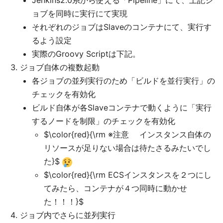
Jenkins2.0系から使える「Pipeline」にて、上記ジ
ョブを同時に実行にて実現
それぞれのジョブはSlaveのコンテナにて、実行す
るよう設定
実際のGroovy Scriptは下記。
ジョブ自体の複数起動
各ジョブの並列実行のため「ビルドを並行実行」の
チェックを有効化
ビルド自体が各Slaveコンテナで動くように「実行
するノードを制限」のチェックを有効化
$\color{red}{\rm ※注意 インスタンス自体の
リソースが足りない場合は待たさるみたいでし
た}$
$\color{red}{\rm ECSインスタンスを２つにし
てみたら、コンテナが４つ同時に動かせ
た！！！}$
ジョブ内でさらに並列実行