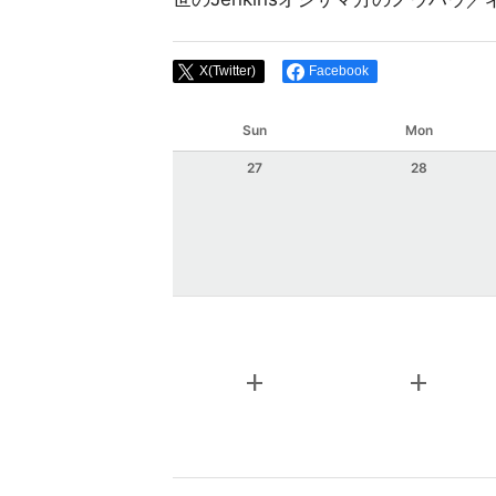
X(Twitter)
Facebook
Sun
Mon
27
28
add
add