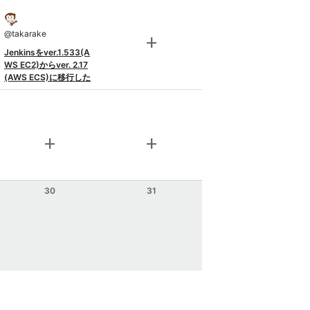
@
takarake
add
Jenkinsをver.1.533(A
WS EC2)からver. 2.17
(AWS ECS)に移行した
add
add
30
31