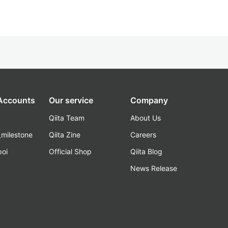
 Accounts
Our service
Company
Qiita Team
About Us
_milestone
Qiita Zine
Careers
poi
Official Shop
Qiita Blog
k
News Release