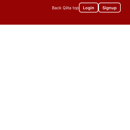
Back Qiita top
Login
Signup