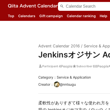
search
Top
Calendars
Gift campaign
Calendar ranking
Help
Advent Calendar
2016
/
Service & App
Jenkinsオジサン Adv
person
star
4
People
68
People
Participant
Subscriber
Category：Service & Application
Creator
：
@
nntsugu
柔軟性がありすぎて様々な使われ方をして
世のJenkinsオジサマ方のノウハウ