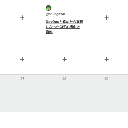
@
sh-ogawa
add
add
DevOpsと絡めたら重厚
になったCI初心者向け
資料
add
add
add
27
28
29