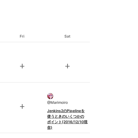
Fri
Sat
add
add
@
Marimoiro
add
Jenkins2のPipelineを
使うときのいくつかの
ポイント(2016/12/10現
在)