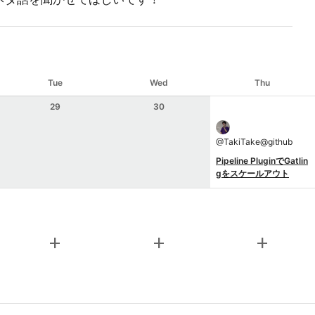
Tue
Wed
Thu
29
30
@
TakiTake@github
Pipeline PluginでGatlin
gをスケールアウト
add
add
add