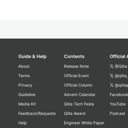
Guide & Help
Contents
Official
About
Release Note
@Qiita
Terms
Official Event
@qiita
Privacy
Official Column
@qiita
Guideline
Advent Calendar
Faceboo
Media Kit
Qiita Tech Festa
YouTube
Feedback/Requests
Qiita Award
Podcast
Help
Engineer White Paper