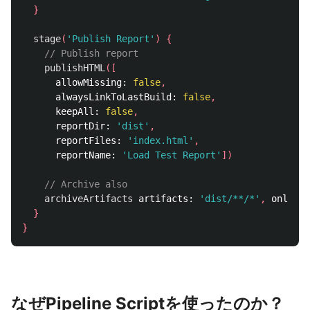
}
stage
(
'Publish Report'
)
{
// Publish report
publishHTML
([
allowMissing:
false
,
alwaysLinkToLastBuild:
false
,
keepAll:
false
,
reportDir:
'dist'
,
reportFiles:
'index.html'
,
reportName:
'Load Test Report'
])
// Archive also
archiveArtifacts
artifacts:
'dist/**/*'
,
onlyIfS
}
}
なぜPipeline Scriptを使ったのか？