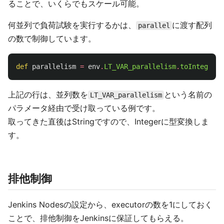
ることで、いくらでもスケール可能。
何並列で負荷試験を実行するかは、
に渡す配列
parallel
の数で制御しています。
def
parallelism
=
env
.
LT_VAR_parallelism
.
toInteger
()
上記の行は、並列数を
という名前の
LT_VAR_parallelism
パラメータ経由で受け取っている例です。
取ってきた直後はStringですので、Integerに型変換しま
す。
排他制御
Jenkins Nodesの設定から、executorの数を1にしておく
ことで、排他制御をJenkinsに保証してもらえる。