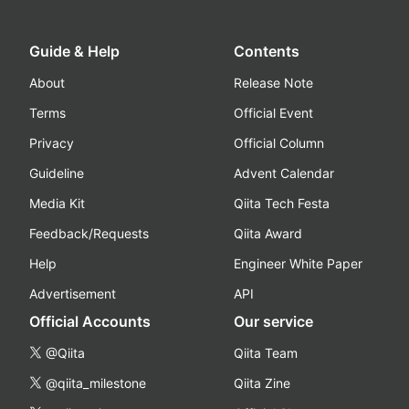
Guide & Help
Contents
About
Release Note
Terms
Official Event
Privacy
Official Column
Guideline
Advent Calendar
Media Kit
Qiita Tech Festa
Feedback/Requests
Qiita Award
Help
Engineer White Paper
Advertisement
API
Official Accounts
Our service
@Qiita
Qiita Team
@qiita_milestone
Qiita Zine