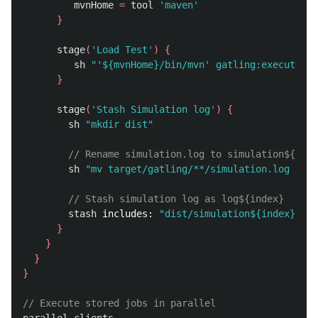
mvnHome
=
tool
'maven'
}
stage
(
'Load Test'
)
{
sh
"'${mvnHome}/bin/mvn' gatling:execute -D
}
stage
(
'Stash Simulation log'
)
{
sh
"mkdir dist"
// Rename simulation.log to simulation${inde
sh
"mv target/gatling/**/simulation.log dist
// Stash simulation log as log${index}
stash
includes:
"dist/simulation${index}.log
}
}
}
}
// Execute stored jobs in parallel