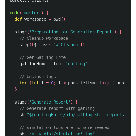
parallel
clients
node
(
'master'
)
{
def
workspace
=
pwd
()
stage
(
'Preparation for Generating Report'
)
{
// Cleanup Workspace
step
([
$class
:
'WsCleanup'
])
// Get Gatling Home
gatlingHome
=
tool
'gatling'
// Unstash logs
for
(
int
i
=
0
;
i
<
parallelism
;
i
++)
{
unstash
}
stage
(
'Generate Report'
)
{
// Generate report with gatling
sh
"${gatlingHome}/bin/gatling.sh --reports-only
// simulation logs are no more needed
sh
'rm -v dist/simulation*.log'