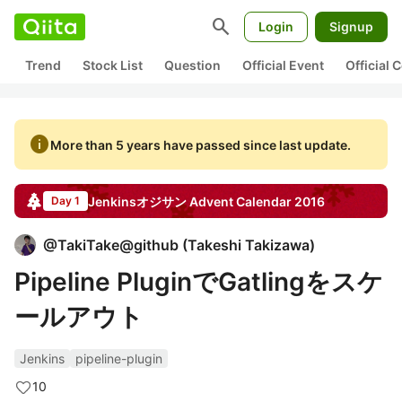
search
Login
Signup
Trend
Stock List
Question
Official Event
Official
info
More than 5 years have passed since last update.
Jenkinsオジサン
Advent Calendar
2016
Day 1
@
TakiTake@github
(
Takeshi Takizawa
)
Pipeline PluginでGatlingをスケ
ールアウト
Jenkins
pipeline-plugin
10