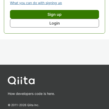
What you can do with signing up
Sign up
Login
How developers code is here.
© 2011-
2026
Qiita Inc.