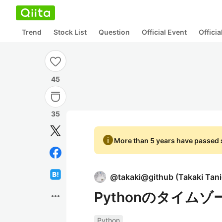
Trend
Stock List
Question
Official Event
Offici
45
35
info
More than 5 years have passed s
@
takaki@github
(
Takaki Tan
Pythonのタイム
more_horiz
Python