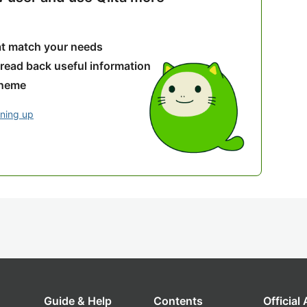
hat match your needs
 read back useful information
theme
gning up
Guide & Help
Contents
Official