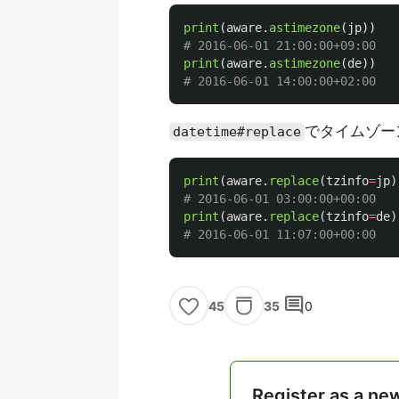
print
(
aware
.
astimezone
(
jp
))
print
(
aware
.
astimezone
(
de
))
でタイムゾー
datetime#replace
print
(
aware
.
replace
(
tzinfo
=
jp
)
print
(
aware
.
replace
(
tzinfo
=
de
)
comment
35
0
45
Register as a ne