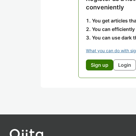
conveniently
You get articles t
You can efficiently
You can use dark 
What you can do with si
Sign up
Login