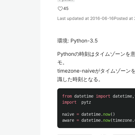
45
Last updated at
2016-06-16
Posted at
環境: Python-3.5
Pythonの時刻はタイムゾーン
モ。
timezone-naiveがタイムゾ
識した時刻となる。
from
datetime
import
datetime
,
import
pytz
naive
=
datetime
.
now
()
aware
=
datetime
.
now
(
timezone
.