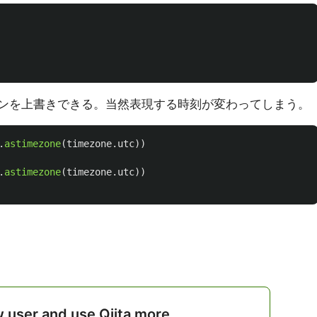
ンを上書きできる。当然表現する時刻が変わってしまう。
.
astimezone
(
timezone
.
utc
))
.
astimezone
(
timezone
.
utc
))
w user and use Qiita more