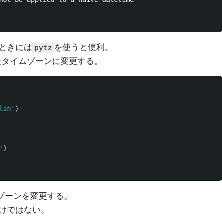
ときには
を使うと便利。
pytz
指定したタイムゾーンに変更する。
lin
'
)
'
)
イムゾーンを変更する。
けではない。