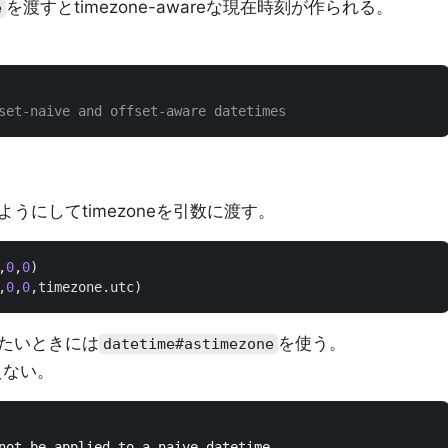
を渡すとtimezone-awareな現在時刻が作られる。
e
うにしてtimezoneを引数に渡す。
,
0
,
0
)
,
0
,
0
,
timezone
.
utc
)
たいときには
を使う。
datetime#astimezone
使えない。
not be applied to a naive datetime
