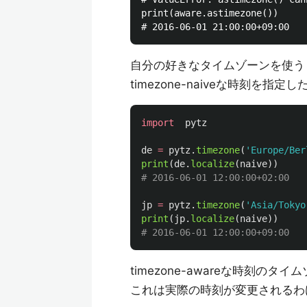
print(aware.astimezone())

自分の好きなタイムゾーンを使う
timezone-naiveな時刻を
import
pytz
de
=
pytz
.
timezone
(
'
Europe/Ber
print
(
de
.
localize
(
naive
))
jp
=
pytz
.
timezone
(
'
Asia/Tokyo
print
(
jp
.
localize
(
naive
))
timezone-awareな時刻のタ
これは実際の時刻が変更されるわ