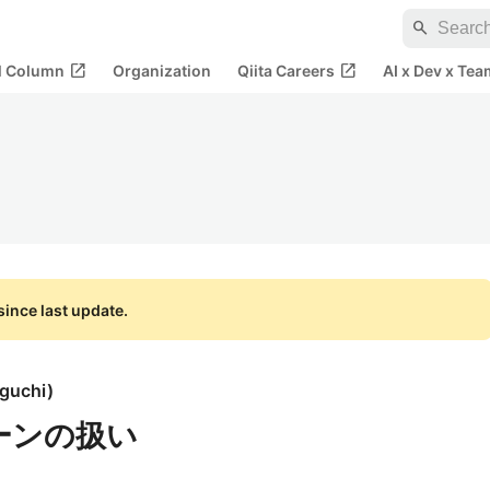
search
open_in_new
open_in_new
al Column
Organization
Qiita Careers
AI x Dev x Tea
ince last update.
iguchi
)
ゾーンの扱い