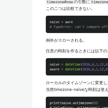
の引数に
timezone#now
timezon
この二つは比較できない。
naive
>
awre
例外がスローされる。
任意の時刻を作るときには以下のよ
naive
=
datetime
(
2016
,
6
,
1
,
12
,
0
aware
=
datetime
(
2016
,
6
,
1
,
12
,
0
ローカルのタイムゾーンに変更し
当然timezone-naiveな時刻は
print(naive.astimezone())

# ValueError: astimezone() can