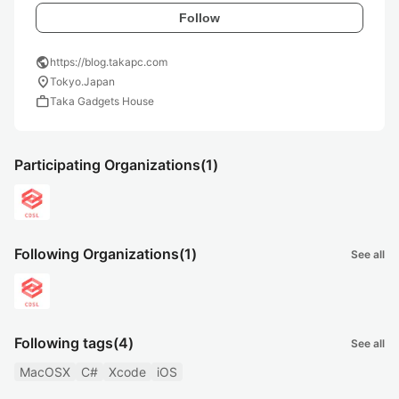
Follow
public
https://blog.takapc.com
location_on
Tokyo.Japan
work
Taka Gadgets House
Participating Organizations
(1)
Following Organizations
(1)
See all
Following tags
(4)
See all
MacOSX
C#
Xcode
iOS