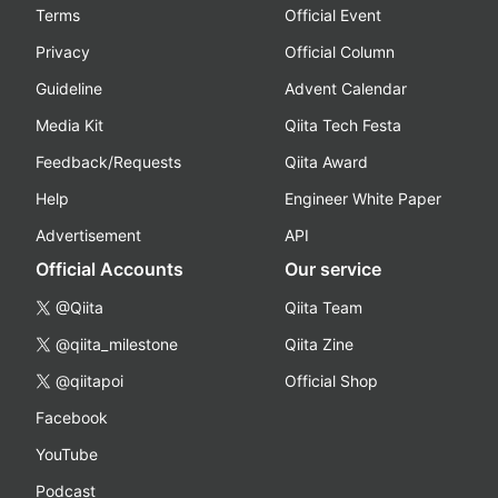
Terms
Official Event
Privacy
Official Column
Guideline
Advent Calendar
Media Kit
Qiita Tech Festa
Feedback/Requests
Qiita Award
Help
Engineer White Paper
Advertisement
API
Official Accounts
Our service
@Qiita
Qiita Team
@qiita_milestone
Qiita Zine
@qiitapoi
Official Shop
Facebook
YouTube
Podcast