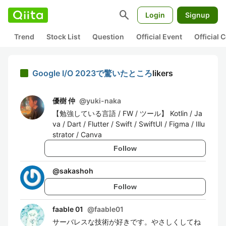
search
Login
Signup
Trend
Stock List
Question
Official Event
Official
Google I/O 2023で驚いたところ
likers
優樹 仲
@
yuki-naka
【勉強している言語 / FW / ツール】 Kotlin / Ja
va / Dart / Flutter / Swift / SwiftUI / Figma / Illu
strator / Canva
Follow
@
sakashoh
Follow
faable 01
@
faable01
サーバレスな技術が好きです。やさしくしてね