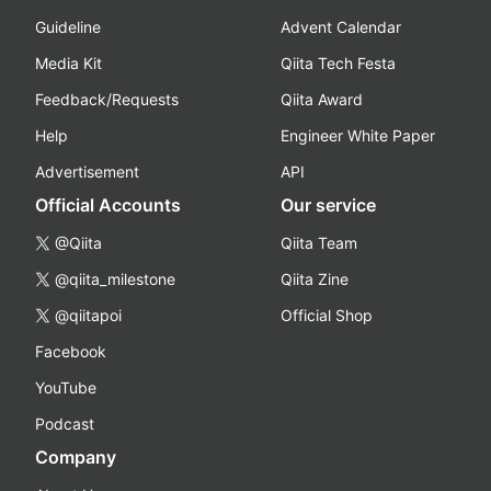
Guideline
Advent Calendar
Media Kit
Qiita Tech Festa
Feedback/Requests
Qiita Award
Help
Engineer White Paper
Advertisement
API
Official Accounts
Our service
@Qiita
Qiita Team
@qiita_milestone
Qiita Zine
@qiitapoi
Official Shop
Facebook
YouTube
Podcast
Company