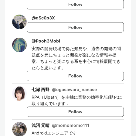
Follow
@
qSc0p3X
Follow
@
Pooh3Mobi
実際の開発現場で得た知見や、過去の開発の問
題点を元にちょっと開発が楽になる情報や提
案、ちょっと楽になる系を中心に情報展開でき
たらと思います。
Follow
七瀬 西野
@
ogasawara_nanase
RPA（Uipath）を主軸に業務の効率化/自動化に
取り組んでいます．
Follow
浅沼 元晴
@
momomomo111
Androidエンジニアです