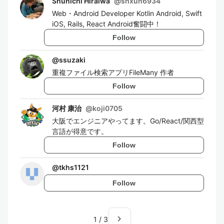
Shunichi Hiraiwa
@
shxun6934
Web・Android Developer Kotlin Android, Swift
iOS, Rails, React Android奮闘中！
Follow
@
ssuzaki
重複ファイル検索アプリFileMany 作者
Follow
河村 康治
@
koji0705
大阪でエンジニアやってます。Go/React/関西型
言語が得意です。
Follow
@
tkhs1121
Follow
navigate_next
1
/
3