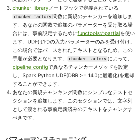
chunker_library
ノートブックで定義されている
関数に新規のチャンカーを追加しま
chunker_factory
す。あなたの関数で追加のパラメーターを受け取る場
合には、事前設定するために
functoolsのpartial
を使い
ます。UDFは1つの入力パラメーターのみを受け付け、
この場合ではパースされたテキストとなるため、この
手順が必要となります。
によって、
chunker_factory
pipeline_config
で異なるチャンカーメソッドを設定
し、Spark Python UDF(DBR >= 14.0に最適化)を返却
することができます。
あなたの新規チャンキング関数にシンプルなテストセ
クションを追加します。このセクションでは、文字列
として渡される事前定義済みのテキストをチャンクす
べきです。
パフォーマンスチューニング