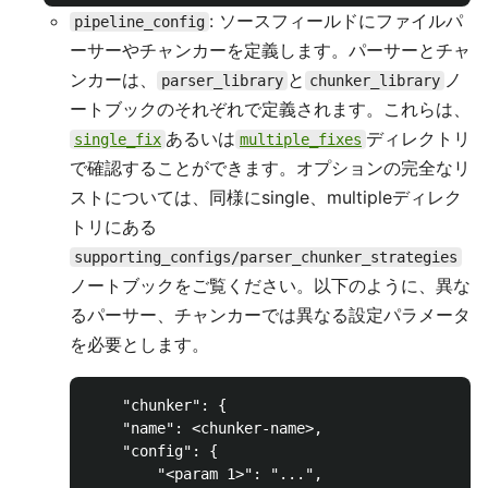
: ソースフィールドにファイルパ
pipeline_config
ーサーやチャンカーを定義します。パーサーとチャ
ンカーは、
と
ノ
parser_library
chunker_library
ートブックのそれぞれで定義されます。これらは、
あるいは
ディレクトリ
single_fix
multiple_fixes
で確認することができます。オプションの完全なリ
ストについては、同様にsingle、multipleディレク
トリにある
supporting_configs/parser_chunker_strategies
ノートブックをご覧ください。以下のように、異な
るパーサー、チャンカーでは異なる設定パラメータ
を必要とします。
    "chunker": {

    "name": <chunker-name>,

    "config": {

        "<param 1>": "...",
