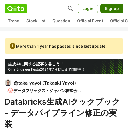
search
Login
Signup
Trend
Stock List
Question
Official Event
Official
info
More than 1 year has passed since last update.
生成AIに関する記事を書こう！
Qiita Engineer Festa
2024年7月17日まで開催中！
@
taka_yayoi
(
Takaaki Yayoi
)
in
データブリックス・ジャパン株式会社
Databricks生成AIクックブック
- データパイプライン修正の実
装