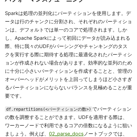
Sparkは処理の並列化にパーティションを使用します。デ
ータは行のチャンクに分割され、それぞれのパーティショ
ンは、デフォルトでは単一のコアで処理されます。しか
し、Apache Sparkによって初回にデータが読み込まれる
際、特に我々のUDFがパーシングやチャンキングのタス
クを実行する際に期待する処理に最適化されたパーティシ
ョンが作成されない場合があります。効率的な並列のため
に十分に小さいパーティションを作成することと、管理の
オーバーヘッドがメリットを上回ってしまうほど小さすぎ
るパーティションにならないバランスを見極めることが重
要です。
でパーティション
df.repartitions(<パーティションの数>)
の数を調整することができます。UDFを適用する際は、
ワーカーノードで利用できるコアの倍数になるように狙い
ましょう。例えば、
02_parse_docs
ノートブックでは、