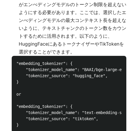
がエンべディングモデルのトークン制限を超えない
ようにする必要があります。ここでは、選択したエ
ンべディングモデルの最大コンテキスト長を超えな
いように、テキストチャンクのトークン数をカウン
トするために活用されます。以下のように、
HuggingFaceにあるトークナイザーやTikTokenを
選択することができます。
"embedding_tokenizer": {

    "tokenizer_model_name": "BAAI/bge-large-en-v1
    "tokenizer_source": "hugging_face",

}

or

"embedding_tokenizer": {

    "tokenizer_model_name": "text-embedding-small
    "tokenizer_source": "tiktoken",
