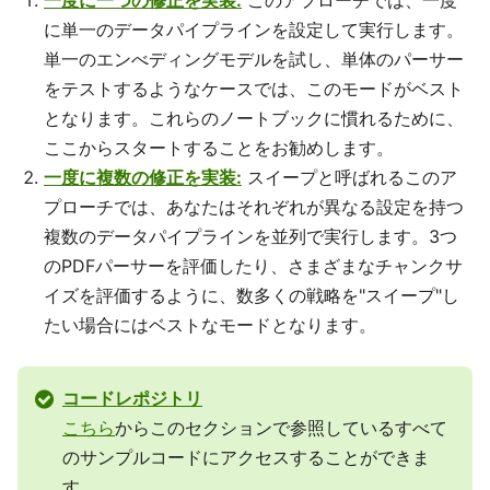
一度に一つの修正を実装:
このアプローチでは、一度
に単一のデータパイプラインを設定して実行します。
単一のエンべディングモデルを試し、単体のパーサー
をテストするようなケースでは、このモードがベスト
となります。これらのノートブックに慣れるために、
ここからスタートすることをお勧めします。
一度に複数の修正を実装:
スイープと呼ばれるこのア
プローチでは、あなたはそれぞれが異なる設定を持つ
複数のデータパイプラインを並列で実行します。3つ
のPDFパーサーを評価したり、さまざまなチャンクサ
イズを評価するように、数多くの戦略を"スイープ"し
たい場合にはベストなモードとなります。
コードレポジトリ
こちら
からこのセクションで参照しているすべて
のサンプルコードにアクセスすることができま
す。