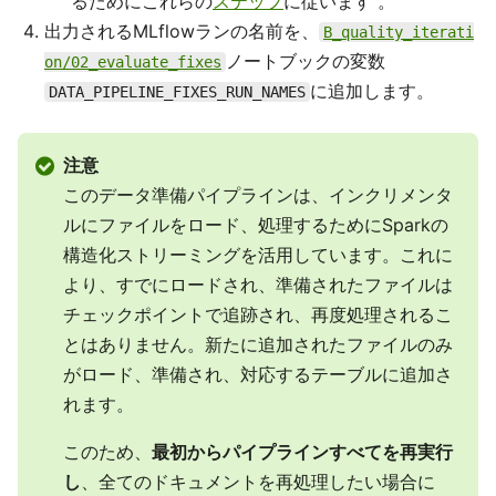
るためにこれらの
ステップ
に従います 。
出力されるMLflowランの名前を、
B_quality_iterati
ノートブックの変数
on/02_evaluate_fixes
に追加します。
DATA_PIPELINE_FIXES_RUN_NAMES
注意
このデータ準備パイプラインは、インクリメンタ
ルにファイルをロード、処理するためにSparkの
構造化ストリーミングを活用しています。これに
より、すでにロードされ、準備されたファイルは
チェックポイントで追跡され、再度処理されるこ
とはありません。新たに追加されたファイルのみ
がロード、準備され、対応するテーブルに追加さ
れます。
このため、
最初からパイプラインすべてを再実行
し
、全てのドキュメントを再処理したい場合に