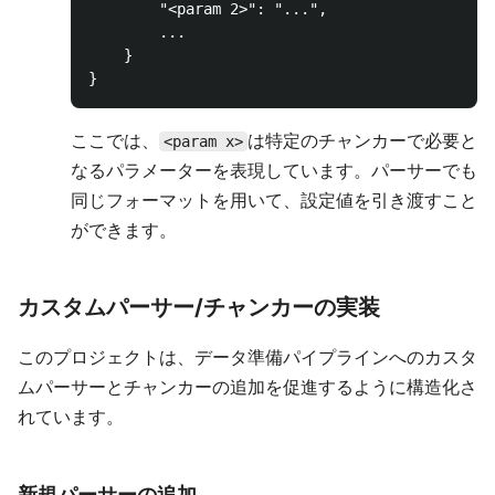
        "<param 2>": "...",

        ...

    }

ここでは、
は特定のチャンカーで必要と
<param x>
なるパラメーターを表現しています。パーサーでも
同じフォーマットを用いて、設定値を引き渡すこと
ができます。
カスタムパーサー/チャンカーの実装
このプロジェクトは、データ準備パイプラインへのカスタ
ムパーサーとチャンカーの追加を促進するように構造化さ
れています。
新規パーサーの追加