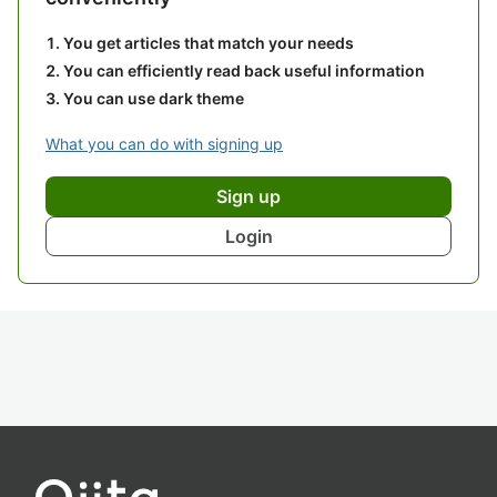
You get articles that match your needs
You can efficiently read back useful information
You can use dark theme
What you can do with signing up
Sign up
Login