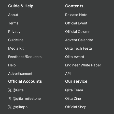
Guide & Help
Contents
About
Release Note
Terms
Official Event
Privacy
Official Column
Guideline
Advent Calendar
Media Kit
Qiita Tech Festa
Feedback/Requests
Qiita Award
Help
Engineer White Paper
Advertisement
API
Official Accounts
Our service
@Qiita
Qiita Team
@qiita_milestone
Qiita Zine
@qiitapoi
Official Shop