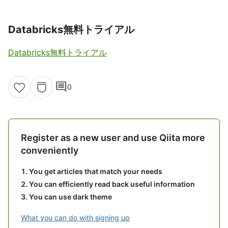
Databricks無料トライアル
Databricks無料トライアル
comment
0
Register as a new user and use Qiita more
conveniently
You get articles that match your needs
You can efficiently read back useful information
You can use dark theme
What you can do with signing up