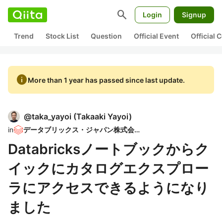
search
Login
Signup
Trend
Stock List
Question
Official Event
Official
info
More than 1 year has passed since last update.
@
taka_yayoi
(
Takaaki Yayoi
)
in
データブリックス・ジャパン株式会社
Databricksノートブックからク
イックにカタログエクスプロー
ラにアクセスできるようになり
ました