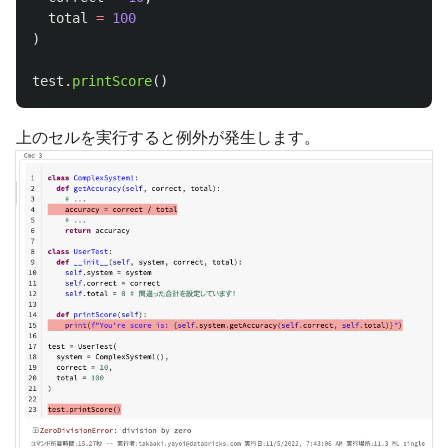
total
=
100
)
test
.
printScore
()
上のセルを実行すると例外が発生します。