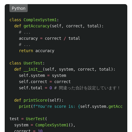
Python
class
ComplexSystem1
:
def
getAccuracy
(
self
,
correct
,
total
):
accuracy
=
correct
/
total
return
accuracy
class
UserTest
:
def
__init__
(
self
,
system
,
correct
,
total
):
self
.
system
=
system
self
.
correct
=
correct
self
.
total
=
0
def
printScore
(
self
):
print
(
f
"
You
'
re score is: 
{
self
.
system
.
getAccurac
test
=
UserTest
(
system
=
ComplexSystem1
(),
correct
=
10
,