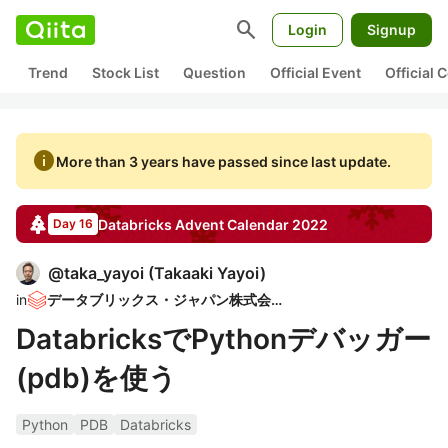
search
Login
Signup
Trend
Stock List
Question
Official Event
Official
info
More than 3 years have passed since last update.
Databricks
Advent Calendar
2022
Day 16
@
taka_yayoi
(
Takaaki Yayoi
)
in
データブリックス・ジャパン株式会社
DatabricksでPythonデバッガー
(pdb)を使う
Python
PDB
Databricks