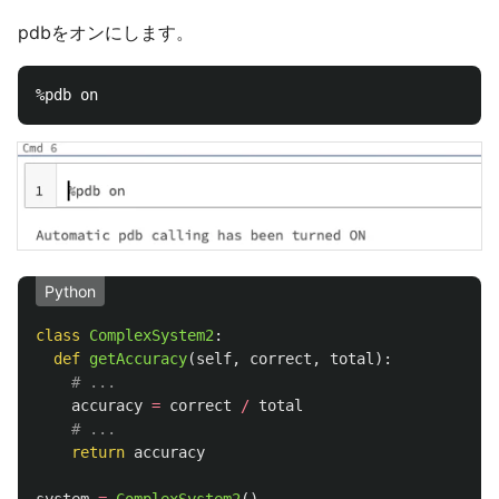
pdbをオンにします。
Python
class
ComplexSystem2
:
def
getAccuracy
(
self
,
correct
,
total
):
accuracy
=
correct
/
total
return
accuracy