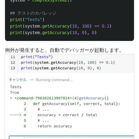
system
=
ComplexSystem2
()
print
(
"
Tests
"
)
print
(
system
.
getAccuracy
(
10
,
100
)
==
0.1
)
print
(
system
.
getAccuracy
(
10
,
0
),
0
)
例外が発生すると、自動でデバッガーが起動します。