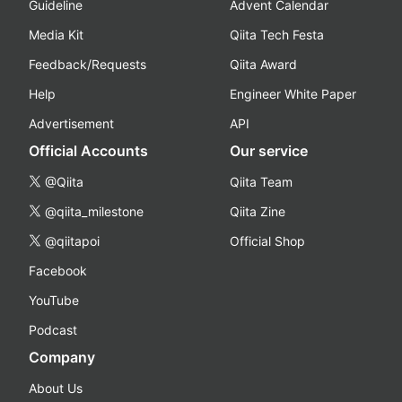
Guideline
Advent Calendar
Media Kit
Qiita Tech Festa
Feedback/Requests
Qiita Award
Help
Engineer White Paper
Advertisement
API
Official Accounts
Our service
@Qiita
Qiita Team
@qiita_milestone
Qiita Zine
@qiitapoi
Official Shop
Facebook
YouTube
Podcast
Company
About Us