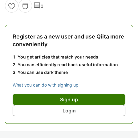
comment
0
Register as a new user and use Qiita more
conveniently
You get articles that match your needs
You can efficiently read back useful information
You can use dark theme
What you can do with signing up
Sign up
Login