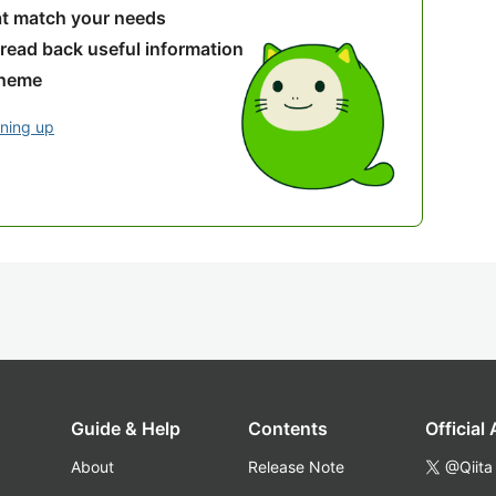
hat match your needs
 read back useful information
theme
gning up
Guide & Help
Contents
Official
About
Release Note
@Qiita