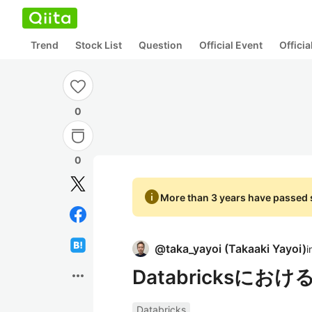
Trend
Stock List
Question
Official Event
Offici
0
0
info
More than 3 years have passed s
@
taka_yayoi
(
Takaaki Yayoi
)
i
Databricksにお
more_horiz
Databricks