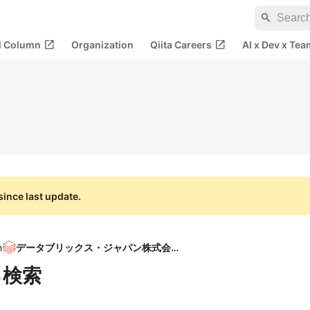
search
open_in_new
open_in_new
al Column
Organization
Qiita Careers
AI x Dev x Tea
ince last update.
n
データブリックス・ジャパン株式会社
ける検索