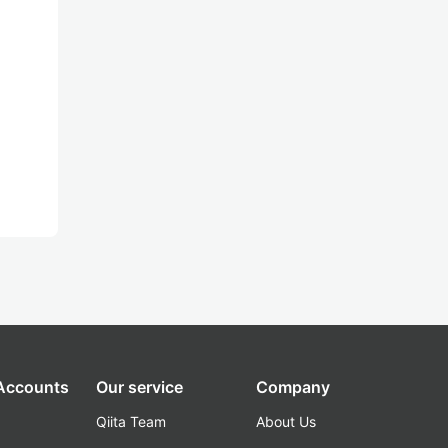
 Accounts
Our service
Company
Qiita Team
About Us