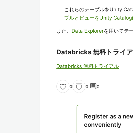
これらのテーブルをUnity C
ブルとビューをUnity Cata
また、
Data Explorer
を用いてテ
Databricks 無料トライ
Databricks 無料トライアル
comment
0
0
0
Register as a ne
conveniently