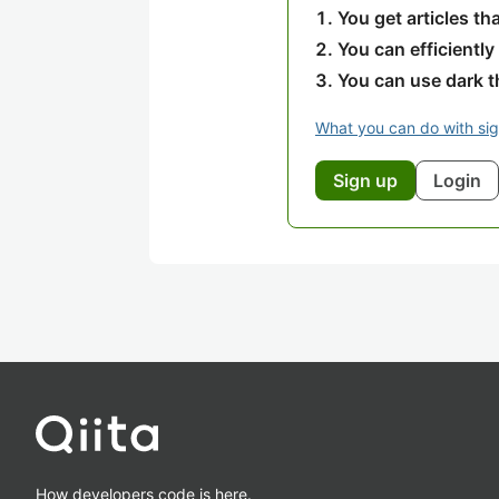
You get articles t
You can efficiently
You can use dark 
What you can do with si
Sign up
Login
How developers code is here.