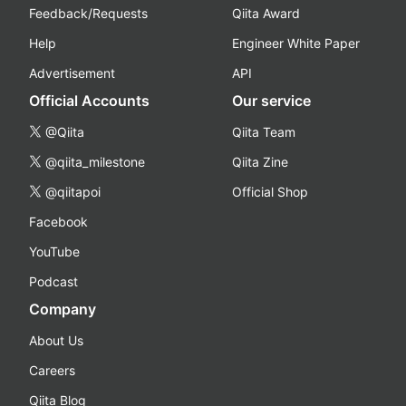
Feedback/Requests
Qiita Award
Help
Engineer White Paper
Advertisement
API
Official Accounts
Our service
@Qiita
Qiita Team
@qiita_milestone
Qiita Zine
@qiitapoi
Official Shop
Facebook
YouTube
Podcast
Company
About Us
Careers
Qiita Blog