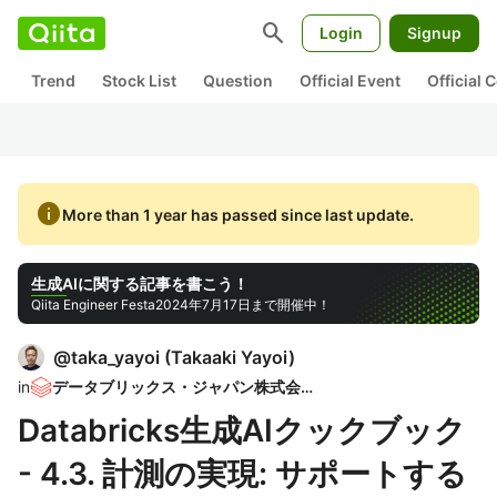
search
Login
Signup
Trend
Stock List
Question
Official Event
Official
info
More than 1 year has passed since last update.
生成AIに関する記事を書こう！
Qiita Engineer Festa
2024年7月17日まで開催中！
@
taka_yayoi
(
Takaaki Yayoi
)
in
データブリックス・ジャパン株式会社
Databricks生成AIクックブック
- 4.3. 計測の実現: サポートする