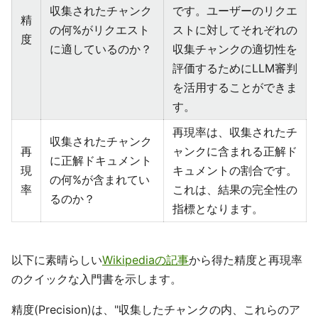
収集されたチャンク
です。ユーザーのリクエ
精
の何%がリクエスト
ストに対してそれぞれの
度
に適しているのか？
収集チャンクの適切性を
評価するためにLLM審判
を活用することができま
す。
再現率は、収集されたチ
収集されたチャンク
再
ャンクに含まれる正解ド
に正解ドキュメント
現
キュメントの割合です。
の何%が含まれてい
率
これは、結果の完全性の
るのか？
指標となります。
以下に素晴らしい
Wikipediaの記事
から得た精度と再現率
のクイックな入門書を示します。
精度(Precision)は、"収集したチャンクの内、これらのア