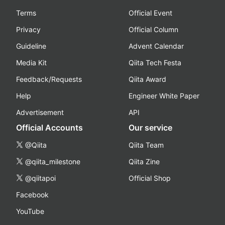
Terms
Official Event
Privacy
Official Column
Guideline
Advent Calendar
Media Kit
Qiita Tech Festa
Feedback/Requests
Qiita Award
Help
Engineer White Paper
Advertisement
API
Official Accounts
Our service
@Qiita
Qiita Team
@qiita_milestone
Qiita Zine
@qiitapoi
Official Shop
Facebook
YouTube