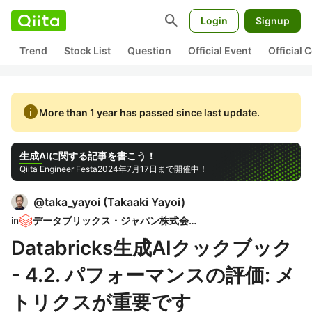
search
Login
Signup
Trend
Stock List
Question
Official Event
Official
info
More than 1 year has passed since last update.
生成AIに関する記事を書こう！
Qiita Engineer Festa
2024年7月17日まで開催中！
@
taka_yayoi
(
Takaaki Yayoi
)
in
データブリックス・ジャパン株式会社
Databricks生成AIクックブック
- 4.2. パフォーマンスの評価: メ
トリクスが重要です