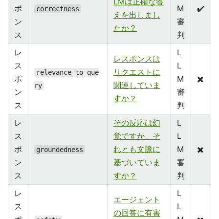
LMは正確な答
ポ
M
✔️
correctness
えを出しまし
ン
審
たか？
ス
判
レ
L
レスポンスは
ス
L
リクエストに
relevance_to_que
ポ
M
✖️
関連していま
ry
ン
審
すか？
ス
判
レ
その反応は幻
L
ス
覚ですか、そ
L
ポ
れとも文脈に
M
✖️
groundedness
ン
基づいていま
審
ス
すか？
判
レ
L
エージェント
ス
L
の回答に有害