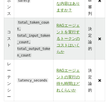
ポ
M
✖️
safety
な内容はあり
ン
審
ますか？
ス
判
total_token_coun
RAGエージェ
決
t,
コ
ントを実行す
定
total_input_token
ス
るトークンの
✖️
論
_count,
ト
コストはいく
的
total_output_toke
らか
n_count
レ
ー
RAGエージェ
決
テ
ントの実行の
定
✖️
latency_seconds
ン
待ち時間はど
論
シ
れくらいか
的
ー