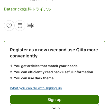
Databricks無料トライアル
comment
0
Register as a new user and use Qiita more
conveniently
You get articles that match your needs
You can efficiently read back useful information
You can use dark theme
What you can do with signing up
Sign up
Login