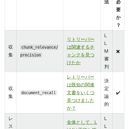
法
必
要
か
？
L
リトリーバー
L
収
は関連するチ
chunk_relevance/
M
✖️
集
ャンクを見つ
precision
審
けたか
判
レトリーバー
決
は既知の関連
収
定
文書をいくつ
✔️
document_recall
集
論
見つけました
的
か？
レ
L
全体として、L
ス
L