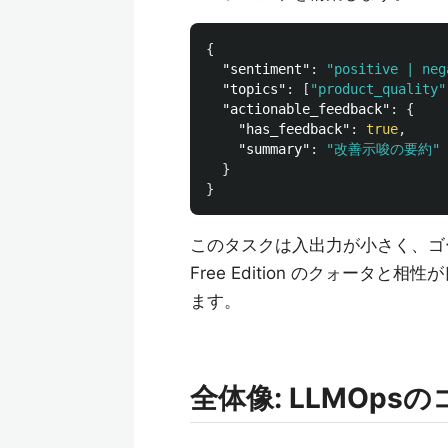
{
"sentiment"
:
"positive | neg
"topics"
:
[
"product_quality"
"actionable_feedback"
:
{
"has_feedback"
:
true
,
"summary"
:
"改善示唆の要約"
}
}
このタスクは入出力が小さく、ゴ
Free Edition のクォータと
ます。
全体像: LLMOps