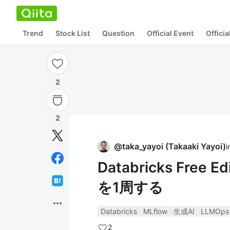
Trend
Stock List
Question
Official Event
Offici
2
2
@
taka_yayoi
(
Takaaki Yayoi
)
i
Databricks Fre
を1周する
more_horiz
Databricks
MLflow
生成AI
LLMOps
2