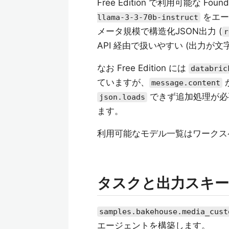
Free Edition で利用可能な Fou
をエー
llama-3-3-70b-instruct
メータ規模で構造化JSON出力 (
r
API 経由で扱いやすい (出力が
なお Free Edition には
databric
ていますが、
message.content
できず追加処理が必
json.loads
ます。
利用可能なモデル一覧はワークスペ
タスクと出力スキ
samples.bakehouse.media_cust
エージェントを構築します。