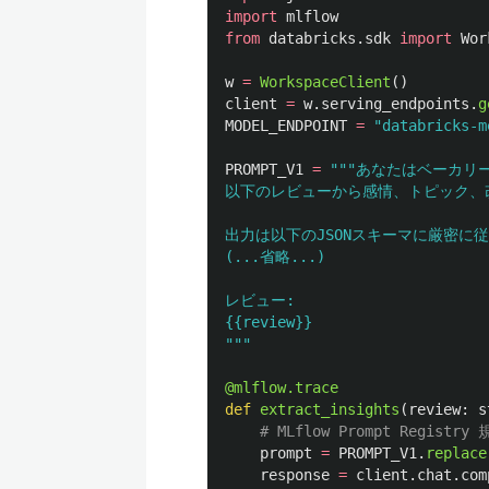
import
mlflow
from
databricks.sdk
import
Wor
w
=
WorkspaceClient
()
client
=
w
.
serving_endpoints
.
g
MODEL_ENDPOINT
=
"
databricks-m
PROMPT_V1
=
"""
あなたはベーカリ
以下のレビューから感情、トピック、
出力は以下のJSONスキーマに厳密に従
(...省略...)

レビュー:

"""
@mlflow.trace
def
extract_insights
(
review
:
s
prompt
=
PROMPT_V1
.
replace
response
=
client
.
chat
.
com