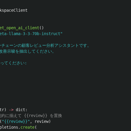
kspaceClient
et_open_ai_client
()
eta-llama-3-3-70b-instruct
"
ーチェーンの顧客レビュー分析アシスタントです。

改善示唆を抽出してください。

ってください:

tr
)
->
dict
:
(
"
{{review}}
"
,
review
)
pletions
.
create
(