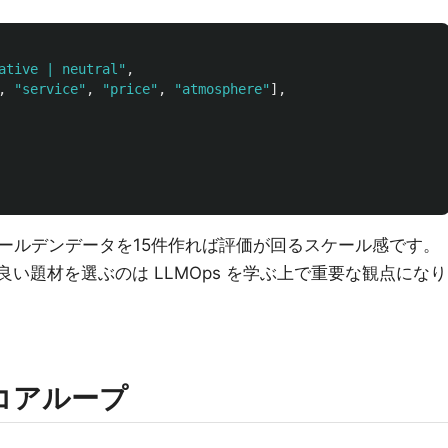
ative | neutral"
,
,
"service"
,
"price"
,
"atmosphere"
],
ールデンデータを15件作れば評価が回るスケール感です。
相性が良い題材を選ぶのは LLMOps を学ぶ上で重要な観点になり
のコアループ