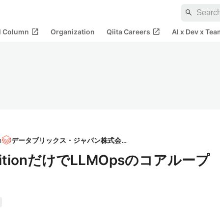
search
open_in_new
open_in_new
al Column
Organization
Qiita Careers
AI x Dev x Tea
n
データブリックス・ジャパン株式会社
e EditionだけでLLMOpsのコアループ