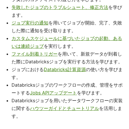
失敗したジョブのトラブルシュート、修正方法
を学び
ます。
ジョブ実行の通知
を用いてジョブが開始、完了、失敗
した際に通知を受け取ります。
カスタムスケジュールに基づいたジョブの起動、ある
いは連続ジョブ
を実行します。
ファイル到着トリガー
を用いて、新規データが到着し
た際にDatabricksジョブを実行する方法を学びます。
ジョブにおける
Databricks計算資源
の使い方を学びま
す。
Databricksジョブのワークフローの作成、管理をサポ
ートする
Jobs APIアップデート
を学びます。
Databricksジョブを用いたデータワークフローの実装
に関する
ハウツーガイドとチュートリアル
を活用しま
す。