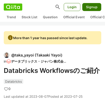
search
Login
Signup
Trend
Stock List
Question
Official Event
Official
info
More than 1 year has passed since last update.
@
taka_yayoi
(
Takaaki Yayoi
)
in
データブリックス・ジャパン株式会社
Databricks Workflowsのご紹介
Databricks
0
Last updated at
2023-08-07
Posted at
2023-07-25