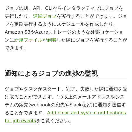
ジョブのUI、API、CLIからインタラクティブにジョブを
実行したり、
連続ジョブ
を実行することができます。ジョ
ブを定期実行するようにスケジュールを作成したり、
Amazon S3やAzureストレージのような外部ロケーショ
ンに
新規ファイルが到着
した際にジョブを実行することが
できます。
通知によるジョブの進捗の監視
ジョブやタスクがスタート、完了、失敗した際に通知を受
け取ることができます。1つ以上のメールアドレスやシス
テムの宛先(webhookの宛先やSlackなど)に通知を送信す
ることができます。
Add email and system notifications
for job events
をご覧ください。