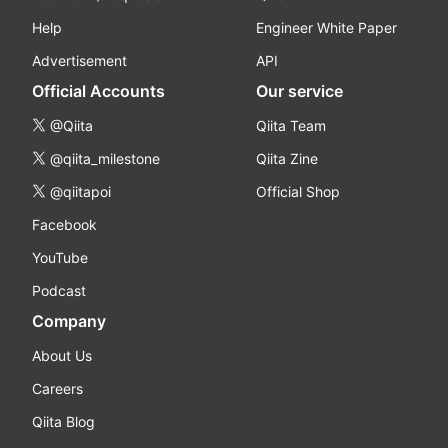
Help
Engineer White Paper
Advertisement
API
Official Accounts
Our service
@Qiita
Qiita Team
@qiita_milestone
Qiita Zine
@qiitapoi
Official Shop
Facebook
YouTube
Podcast
Company
About Us
Careers
Qiita Blog