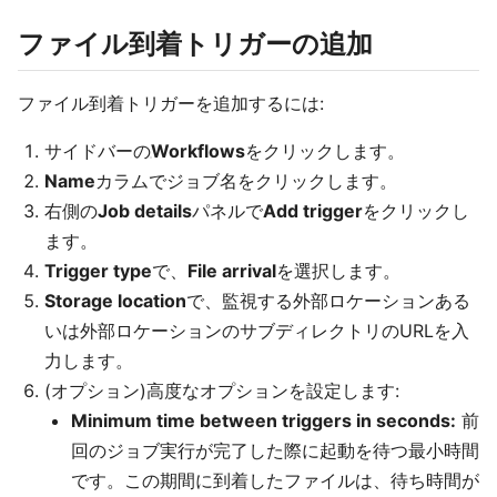
ファイル到着トリガーの追加
ファイル到着トリガーを追加するには:
サイドバーの
Workflows
をクリックします。
Name
カラムでジョブ名をクリックします。
右側の
Job details
パネルで
Add trigger
をクリックし
ます。
Trigger type
で、
File arrival
を選択します。
Storage location
で、監視する外部ロケーションある
いは外部ロケーションのサブディレクトリのURLを入
力します。
(オプション)高度なオプションを設定します:
Minimum time between triggers in seconds:
前
回のジョブ実行が完了した際に起動を待つ最小時間
です。この期間に到着したファイルは、待ち時間が