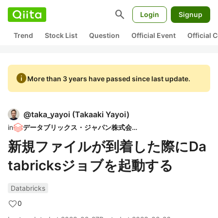
search
Login
Signup
Trend
Stock List
Question
Official Event
Official
info
More than 3 years have passed since last update.
@
taka_yayoi
(
Takaaki Yayoi
)
in
データブリックス・ジャパン株式会社
新規ファイルが到着した際にDa
tabricksジョブを起動する
Databricks
0