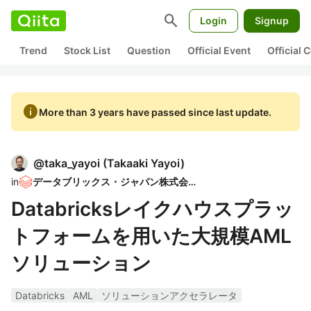
search
Login
Signup
Trend
Stock List
Question
Official Event
Official
info
More than 3 years have passed since last update.
@
taka_yayoi
(
Takaaki Yayoi
)
in
データブリックス・ジャパン株式会社
Databricksレイクハウスプラッ
トフォームを用いた大規模AML
ソリューション
Databricks
AML
ソリューションアクセラレータ