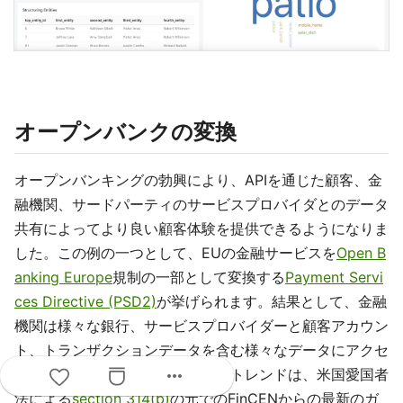
オープンバンクの変換
オープンバンキングの勃興により、APIを通じた顧客、金
融機関、サードパーティのサービスプロバイダとのデータ
共有によってより良い顧客体験を提供できるようになりま
した。この例の一つとして、EUの金融サービスを
Open B
anking Europe
規制の一部として変換する
Payment Servi
ces Directive (PSD2)
が挙げられます。結果として、金融
機関は様々な銀行、サービスプロバイダーと顧客アカウン
ト、トランザクションデータを含む様々なデータにアクセ
more_horiz
スできるようになりました。このトレンドは、米国愛国者
法による
section 314(b)
の元でのFinCENからの最新のガ