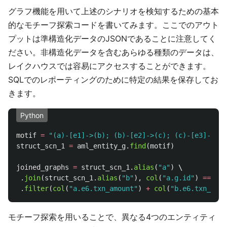
グラフ機能を用いて上述のシナリオを検知するための基本
的なモチーフ探索コードを書いてみます。ここでのアウト
プットは準構造化データのJSONであることに注意してく
ださい。非構造化データを含むあらゆる種類のデータは、
レイクハウスでは容易にアクセスすることができます。
SQLでのレポーティングのために特定の結果を保存してお
きます。
Python
motif
=
"
(a)-[e1]->(b); (b)-[e2]->(c); (c)-[e3]->(d)
struct_scn_1
=
aml_entity_g
.
find
(
motif
)
joined_graphs
=
struct_scn_1
.
alias
(
"
a
"
)
 \

.
join
(
struct_scn_1
.
alias
(
"
b
"
),
col
(
"
a.g.id
"
)
==
col
.
filter
(
col
(
"
a.e6.txn_amount
"
)
+
col
(
"
b.e6.txn_amou
モチーフ探索を用いることで、異なる4つのエンティティ