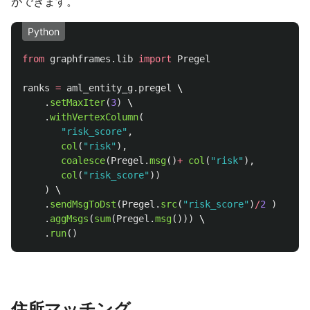
ができます。
Python
from
graphframes.lib
import
Pregel
ranks
=
aml_entity_g
.
pregel
 \

.
setMaxIter
(
3
)
 \

.
withVertexColumn
(
"
risk_score
"
,
col
(
"
risk
"
),
coalesce
(
Pregel
.
msg
()
+
col
(
"
risk
"
),
col
(
"
risk_score
"
))
)
 \

.
sendMsgToDst
(
Pregel
.
src
(
"
risk_score
"
)
/
2
)
  \

.
aggMsgs
(
sum
(
Pregel
.
msg
()))
 \

.
run
()
住所マッチング