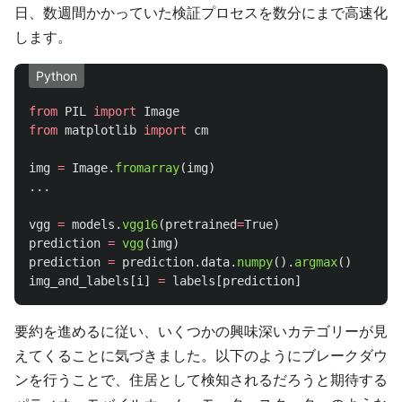
日、数週間かかっていた検証プロセスを数分にまで高速化
します。
Python
from
PIL
import
Image
from
matplotlib
import
cm
img
=
Image
.
fromarray
(
img
)
...
vgg
=
models
.
vgg16
(
pretrained
=
True
)
prediction
=
vgg
(
img
)
prediction
=
prediction
.
data
.
numpy
().
argmax
()
img_and_labels
[
i
]
=
labels
[
prediction
]
要約を進めるに従い、いくつかの興味深いカテゴリーが見
えてくることに気づきました。以下のようにブレークダウ
ンを行うことで、住居として検知されるだろうと期待する