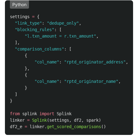
Python
settings
=
{
"
link_type
"
:
"
dedupe_only
"
,
"
blocking_rules
"
:
[
"
l.txn_amount = r.txn_amount
"
,
],
"
comparison_columns
"
:
[
{
"
col_name
"
:
"
rptd_originator_address
"
,
},
{
"
col_name
"
:
"
rptd_originator_name
"
,
}
]
}
from
splink
import
Splink
linker
=
Splink
(
settings
,
df2
,
spark
)
df2_e
=
linker
.
get_scored_comparisons
()