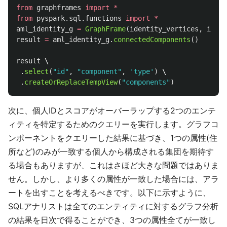
from
graphframes
import
*
from
pyspark.sql.functions
import
*
aml_identity_g
=
GraphFrame
(
identity_vertices
,
ident
result
=
aml_identity_g
.
connectedComponents
()
result
 \

.
select
(
"
id
"
,
"
component
"
,
'
type
'
)
 \

.
createOrReplaceTempView
(
"
components
"
)
次に、個人IDとスコアがオーバーラップする2つのエンテ
ィティを特定するためのクエリーを実行します。グラフコ
ンポーネントをクエリーした結果に基づき、1つの属性(住
所など)のみが一致する個人から構成される集団を期待す
る場合もありますが、これはさほど大きな問題ではありま
せん。しかし、より多くの属性が一致した場合には、アラ
ートを出すことを考えるべきです。以下に示すように、
SQLアナリストは全てのエンティティに対するグラフ分析
の結果を日次で得ることができ、3つの属性全てが一致し