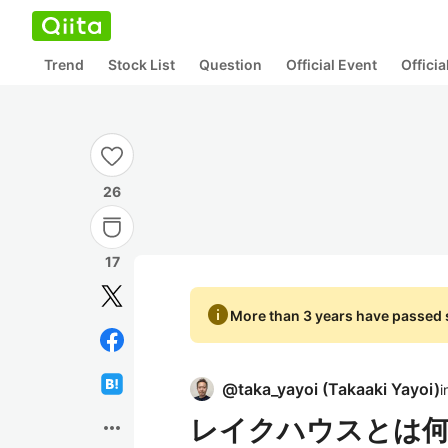
Trend
Stock List
Question
Official Event
Offici
26
17
info
More than 3 years have passed s
@
taka_yayoi
(
Takaaki Yayoi
)
i
レイクハウスとは
more_horiz