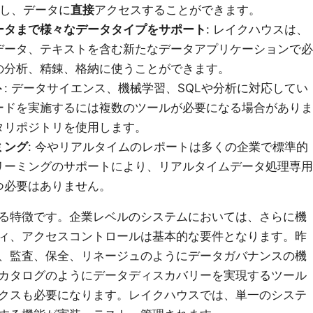
供し、データに
直接
アクセスすることができます。
ータまで様々なデータタイプをサポート
: レイクハウスは、
データ、テキストを含む新たなデータアプリケーションで必
の分析、精錬、格納に使うことができます。
ト
: データサイエンス、機械学習、SQLや分析に対応してい
ードを実施するには複数のツールが必要になる場合がありま
タリポジトリを使用します。
ミング
: 今やリアルタイムのレポートは多くの企業で標準的
リーミングのサポートにより、リアルタイムデータ処理専用
つ必要はありません。
る特徴です。企業レベルのシステムにおいては、さらに機
ィ、アクセスコントロールは基本的な要件となります。昨
、監査、保全、リネージュのようにデータガバナンスの機
カタログのようにデータディスカバリーを実現するツール
クスも必要になります。レイクハウスでは、単一のシステ