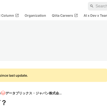
search
open_in_new
open_in_new
al Column
Organization
Qiita Careers
AI x Dev x Tea
ince last update.
n
データブリックス・ジャパン株式会社
何？