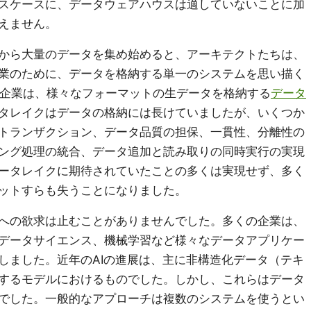
スケースに、データウェアハウスは適していないことに加
えません。
から大量のデータを集め始めると、アーキテクトたちは、
業のために、データを格納する単一のシステムを思い描く
ら企業は、様々なフォーマットの生データを格納する
データ
タレイクはデータの格納には長けていましたが、いくつか
トランザクション、データ品質の担保、一貫性、分離性の
ング処理の統合、データ追加と読み取りの同時実行の実現
ータレイクに期待されていたことの多くは実現せず、多く
ットすらも失うことになりました。
への欲求は止むことがありませんでした。多くの企業は、
、データサイエンス、機械学習など様々なデータアプリケー
しました。近年のAIの進展は、主に非構造化データ（テキ
するモデルにおけるものでした。しかし、これらはデータ
でした。一般的なアプローチは複数のシステムを使うとい