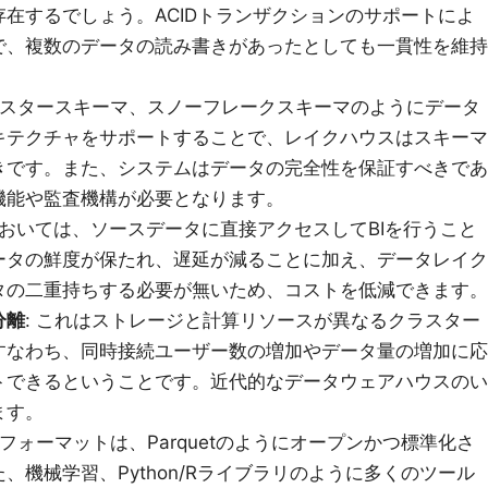
在するでしょう。ACIDトランザクションのサポートによ
で、複数のデータの読み書きがあったとしても一貫性を維持
: スタースキーマ、スノーフレークスキーマのようにデータ
キテクチャをサポートすることで、レイクハウスはスキーマ
きです。また、システムはデータの完全性を保証すべきであ
機能や監査機構が必要となります。
においては、ソースデータに直接アクセスしてBIを行うこと
ータの鮮度が保たれ、遅延が減ることに加え、データレイク
タの二重持ちする必要が無いため、コストを低減できます。
分離
: これはストレージと計算リソースが異なるクラスター
すなわち、同時接続ユーザー数の増加やデータ量の増加に応
トできるということです。近代的なデータウェアハウスのい
ます。
ジフォーマットは、Parquetのようにオープンかつ標準化さ
、機械学習、Python/Rライブラリのように多くのツール