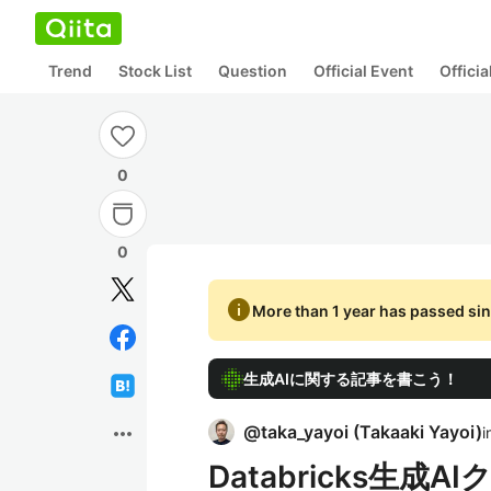
Trend
Stock List
Question
Official Event
Offici
0
0
info
More than 1 year has passed sin
生成AIに関する記事を書こう！
more_horiz
@
taka_yayoi
(
Takaaki Yayoi
)
i
Databricks生成