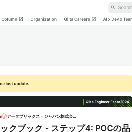
search
open_in_new
open_in_new
al Column
Organization
Qiita Careers
AI x Dev x Tea
ce last update.
Qiita Engineer Festa
2024
n
データブリックス・ジャパン株式会社
AIクックブック - ステップ4: POCの品