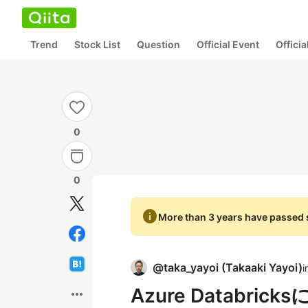
Trend
Stock List
Question
Official Event
Offici
0
0
info
More than 3 years have passed s
@
taka_yayoi
(
Takaaki Yayoi
)
i
Azure Databric
more_horiz