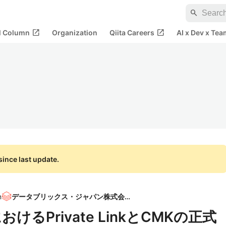
search
open_in_new
open_in_new
al Column
Organization
Qiita Careers
AI x Dev x Tea
ince last update.
n
データブリックス・ジャパン株式会社
ksにおけるPrivate LinkとCMKの正式