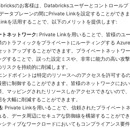
abricksのお客様は、Databricksユーザーとコントロールプ
タプレーンの間にPrivate Linkを設定することができま
ivate Linkを活用することで、以下のメリットを提供します:
トネットワーク:
Private Linkを用いることで、皆様のユ
のトラフィックをプライベートにルーティングする Azur
ースをセットアップすることができます。プライベートネットワ
ングすることで、誤った設定ミスや、非常に能力の高い攻撃
のリスクを持続的に削減します。
 Linkエンドポイントは特定のリソースへのアクセスを許可する
厳密に制御することができます。皆様のネットワークにおい
際、マッピングされたリソースしかアクセスできないので、
囲を大幅に削減することができます。
:
Private Linkを用いることで、信頼されたプライベート
れる、データ周辺にセキュアな防御線を構築することができ
ンシティブなワークロードにおいてもコンプライアンス要件