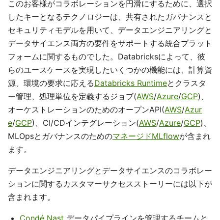
このお客様がコラボレーションを円滑にするために、選択
したキーとなるテクノロジーは、共有されたガバナンスと
セキュリティモデルを用いて、データエンジニアリングと
データサイエンス両方の要件をサポートする統合プラット
フォームに関するものでした。Databricksによって、彼
らのユースケースを実現したいくつかの機能には、計算資
源、環境の要求に応える
Databricks Runtime
とクラスタ
ー管理、処理単位を定義するジョブ(
AWS
/
Azure
/
GCP
)、
オーケストレーションのためのオープンAPI(
AWS
/
Azur
e
/
GCP
)、CI/CDインテグレーション(
AWS
/
Azure
/
GCP
)、
MLOpsとガバナンスのための
マネージドMLflow
が含まれ
ます。
データエンジニアリングとデータサイエンスのコラボレー
ションに関するカスタマーサクセスストーリーには以下が
含まれます。
Condé Nast
データパイプラインを管理するチームと