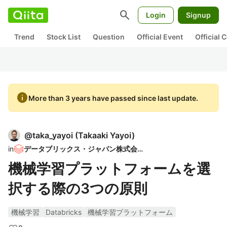
search
Login
Signup
Trend
Stock List
Question
Official Event
Official
info
More than 3 years have passed since last update.
@
taka_yayoi
(
Takaaki Yayoi
)
in
データブリックス・ジャパン株式会社
機械学習プラットフォームを選
択する際の3つの原則
機械学習
Databricks
機械学習プラットフォーム