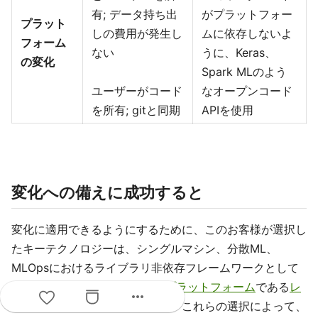
有; データ持ち出
がプラットフォー
プラット
しの費用が発生し
ムに依存しないよ
フォーム
ない
うに、Keras、
の変化
Spark MLのよう
ユーザーがコード
なオープンコード
を所有; gitと同期
APIを使用
変化への備えに成功すると
変化に適用できるようにするために、このお客様が選択し
たキーテクノロジーは、シングルマシン、分散ML、
MLOpsにおけるライブラリ非依存フレームワークとして
の
MLflow
をサポートしている
プラットフォーム
である
レ
more_horiz
イクハウスアーキテクチャ
です。これらの選択によって、