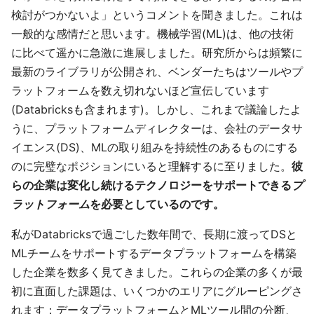
検討がつかないよ」というコメントを聞きました。これは
一般的な感情だと思います。機械学習(ML)は、他の技術
に比べて遥かに急激に進展しました。研究所からは頻繁に
最新のライブラリが公開され、ベンダーたちはツールやプ
ラットフォームを数え切れないほど宣伝しています
(Databricksも含まれます)。しかし、これまで議論したよ
うに、プラットフォームディレクターは、会社のデータサ
イエンス(DS)、MLの取り組みを持続性のあるものにする
のに完璧なポジションにいると理解するに至りました。
彼
らの企業は変化し続けるテクノロジーをサポートできる
プ
ラットフォーム
を必要としているのです。
私がDatabricksで過ごした数年間で、長期に渡ってDSと
MLチームをサポートするデータプラットフォームを構築
した企業を数多く見てきました。これらの企業の多くが最
初に直面した課題は、いくつかのエリアにグルーピングさ
れます：データプラットフォームとMLツール間の分断、