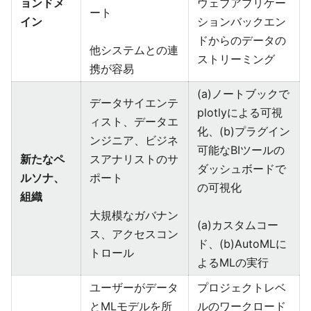
ョンドメ
ウェブアプリケー
ート
イン
ションバックエン
ドからのデータの
他システムとの連
ストリーミング
携が容易
(a)ノートブックで
データサイエンテ
plotlyによる可視
ィスト、データエ
化、(b)プラグイン
ンジニア、ビジネ
可能なBIツールの
新たなペ
スアナリストのサ
ダッシュボードで
ルソナ、
ポート
の可視化
組織
大規模なガバナン
(a)カスタムコー
ス、アクセスコン
ド、(b)AutoMLに
トロール
よるMLの実行
ユーザーがデータ
プロジェクトレベ
とMLモデルを所
ルのワークロード