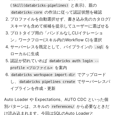
(
と表示)、親の
Skill(databricks-pipelines)
の作法に従って認証状態を確認
databricks-core
プロファイルを自動選択せず、書き込み先のカタログ/
スキーマも含めて候補を提示してユーザーに選ばせる
プロトタイプ用の「バンドルなしCLIイテレーショ
ン」ワークフロー(スキル内のWorkflow C)を選択
サーバーレスを既定として、パイプラインの
を
.sql
ローカルに生成
認証が切れていれば
databricks auth login --
を案内
profile <プロファイル>
でアップロード
databricks workspace import-dir
し、
でサーバーレスパ
databricks pipelines create
イプラインを作成・更新
Auto Loader や Expectations、AUTO CDC といった個
別パターンは、スキルの
から必要なときだ
references/
け読み込まれます。今回はSQLのAuto Loaderと