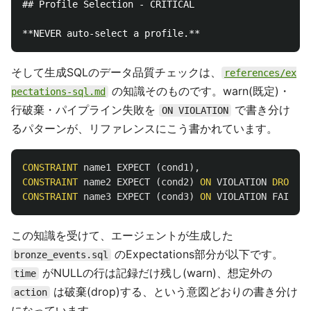
## Profile Selection - CRITICAL

そして生成SQLのデータ品質チェックは、
references/ex
の知識そのものです。warn(既定)・
pectations-sql.md
行破棄・パイプライン失敗を
で書き分け
ON VIOLATION
るパターンが、リファレンスにこう書かれています。
CONSTRAINT
name1
EXPECT
(
cond1
),
CONSTRAINT
name2
EXPECT
(
cond2
)
ON
VIOLATION
DROP
RO
CONSTRAINT
name3
EXPECT
(
cond3
)
ON
VIOLATION
FAIL
UP
この知識を受けて、エージェントが生成した
のExpectations部分が以下です。
bronze_events.sql
がNULLの行は記録だけ残し(warn)、想定外の
time
は破棄(drop)する、という意図どおりの書き分け
action
になっています。