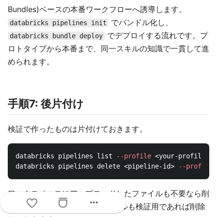
Bundles)ベースの本番ワークフローへ誘導します。
でバンドル化し、
databricks pipelines init
でデプロイする流れです。プ
databricks bundle deploy
ロトタイプから本番まで、同一スキルの知識で一貫して進
められます。
手順7: 後片付け
検証で作ったものは片付けておきます。
databricks pipelines list 
--profile
 <your-profile>

databricks pipelines delete <pipeline-id> 
--profile
ワークスペースにアップロードしたファイルも不要なら削
more_horiz
除します。生成されたUCテーブルも検証用であれば削除