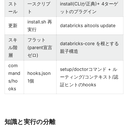
スト
一スクリプ
install(CLIが正典)+ 4ターゲ
ール
ト
ットのプラグイン
install.sh 再
更新
databricks aitools update
実行
スキ
フラット
databricks-core を根とする
ル階
(parent宣言
親子構造
層
ゼロ)
com
setup/doctorコマンド + ル
mand
hooks.json
ーティング/コンテキスト/認
s/ho
1個
証ヒントのhooks
oks
知識と実行の分離