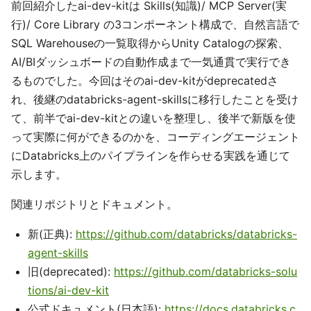
前回紹介したai-dev-kitは Skills(知識)/ MCP Server(実
行)/ Core Library の3コンポーネント構成で、自然言語で
SQL Warehouseの一覧取得からUnity Catalogの探索、
AI/BIダッシュボードの自動作成まで一気通貫で実行でき
るものでした。今回はそのai-dev-kitがdeprecatedさ
れ、後継のdatabricks-agent-skillsに移行したことを受け
て、前半でai-dev-kitとの違いを整理し、後半で新版を使
って実際に何ができるのかを、コーディングエージェント
にDatabricks上のパイプラインを作らせる実践を通じて
示します。
関連リポジトリとドキュメント。
新(正典):
https://github.com/databricks/databricks-
agent-skills
旧(deprecated):
https://github.com/databricks-solu
tions/ai-dev-kit
公式ドキュメント(日本語):
https://docs.databricks.c