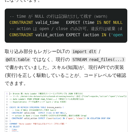
-- time が NULL の行は記録だけして残す（warn）
CONSTRAINT
valid_time
EXPECT
(
time
IS
NOT
NULL
),
-- action は open / close のみ許可。違反行は破棄（drop
CONSTRAINT
valid_action
EXPECT
(
action
IN
(
'open'
,
'c
取り込み部分もレガシーDLTの
/
import dlt
ではなく、現行の
@dlt.table
STREAM read_files(...)
で書かれていました。スキル(知識)が、現行APIでの実装
(実行)を正しく駆動していることが、コードレベルで確認
できます。