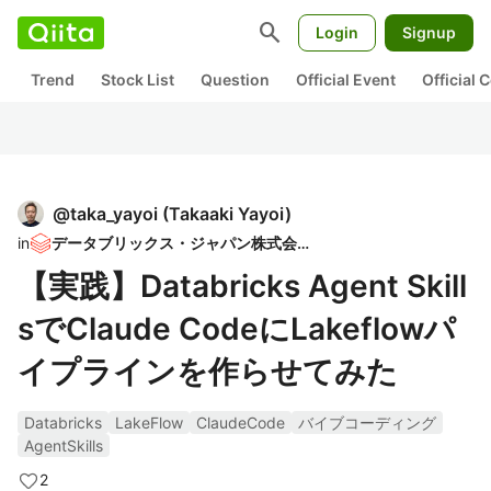
search
Login
Signup
Trend
Stock List
Question
Official Event
Official
@
taka_yayoi
(
Takaaki Yayoi
)
in
データブリックス・ジャパン株式会社
【実践】Databricks Agent Skill
sでClaude CodeにLakeflowパ
イプラインを作らせてみた
Databricks
LakeFlow
ClaudeCode
バイブコーディング
AgentSkills
2