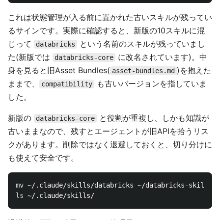
これは状態管理が入る前に置かれた古いスキルが残ってい
るサインです。実際に確認すると、新版の10スキルに混
じって
という名前のスキルが残っていまし
databricks
た(新版では
に改名されています)。中
databricks-core
身を見ると旧Asset Bundles(
)を抱えた
asset-bundles.md
ままで、
も古いバージョンを指していま
compatibility
した。
新版の
と役割が重複し、しかも知識が
databricks-core
古いままなので、残すとエージェントが旧APIを拾うリス
クがあります。削除ではなく退避しておくと、切り分けに
も使えて安全です。
mv
ls