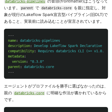
の冒頭(frontmatter)はこうなって
databricks-pipelines
います。
で
を親に指定し、対
parent
databricks-core
象が現行のLakeflow Spark宣言型パイプライン(旧DLT)で
あること、実装前に読み込むことが宣言されています。
---
name
:
databricks-pipelines
description
:
Develop Lakeflow Spark Declarative Pipe
compatibility
:
Requires databricks CLI (>= v1.0.0)
metadata
:
version
:
"
0.3.0"
parent
:
databricks-core
---
エージェントがプロファイルを勝手に選ばなかったのは、
親の
に明確な作法が書かれているから
databricks-core
です。