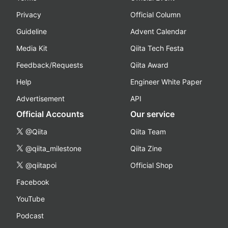
Privacy
Official Column
Guideline
Advent Calendar
Media Kit
Qiita Tech Festa
Feedback/Requests
Qiita Award
Help
Engineer White Paper
Advertisement
API
Official Accounts
Our service
@Qiita
Qiita Team
@qiita_milestone
Qiita Zine
@qiitapoi
Official Shop
Facebook
YouTube
Podcast