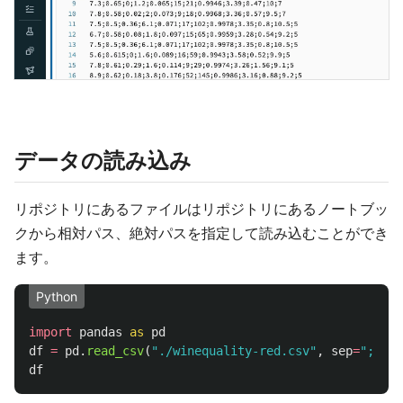
データの読み込み
リポジトリにあるファイルはリポジトリにあるノートブッ
クから相対パス、絶対パスを指定して読み込むことができ
ます。
Python
import
pandas
as
pd
df
=
pd
.
read_csv
(
"
./winequality-red.csv
"
,
sep
=
"
;
"
)
df