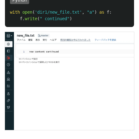
with
open
(
'
dir1/new_file.txt
'
,
"
a
"
)
as
f
:
f
.
write
(
"
 continued
"
)