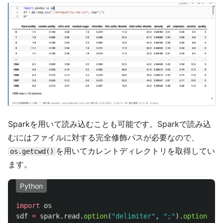
Sparkを用いて読み込むことも可能です。Sparkで読み込
むにはファイルに対する完全修飾パスが必要なので、
を用いてカレントディレクトリを取得してい
os.getcwd()
ます。
Python
import
os
sdf
=
spark
.
read
.
option
(
"
delimiter
"
,
"
;
"
).
option
(
"
he