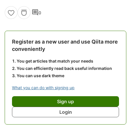
comment
0
Register as a new user and use Qiita more
conveniently
You get articles that match your needs
You can efficiently read back useful information
You can use dark theme
What you can do with signing up
Sign up
Login