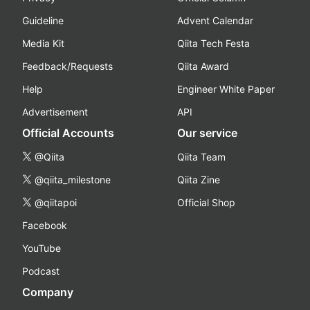
Guideline
Advent Calendar
Media Kit
Qiita Tech Festa
Feedback/Requests
Qiita Award
Help
Engineer White Paper
Advertisement
API
Official Accounts
Our service
@Qiita
Qiita Team
@qiita_milestone
Qiita Zine
@qiitapoi
Official Shop
Facebook
YouTube
Podcast
Company