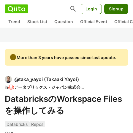
search
Login
Signup
Trend
Stock List
Question
Official Event
Official
info
More than 3 years have passed since last update.
@
taka_yayoi
(
Takaaki Yayoi
)
in
データブリックス・ジャパン株式会社
DatabricksのWorkspace Files
を操作してみる
Databricks
Repos