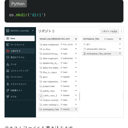
Python
os
.
mkdir
(
'
dir1
'
)