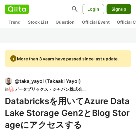
search
Login
Signup
Trend
Stock List
Question
Official Event
Official
info
More than 3 years have passed since last update.
@
taka_yayoi
(
Takaaki Yayoi
)
in
データブリックス・ジャパン株式会社
Databricksを用いてAzure Data
Lake Storage Gen2とBlog Stor
ageにアクセスする