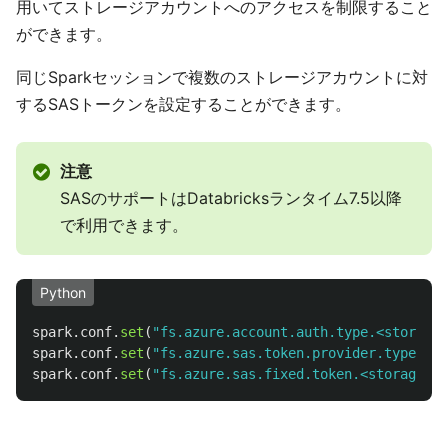
用いてストレージアカウントへのアクセスを制限すること
ができます。
同じSparkセッションで複数のストレージアカウントに対
するSASトークンを設定することができます。
注意
SASのサポートはDatabricksランタイム7.5以降
で利用できます。
Python
spark
.
conf
.
set
(
"
fs.azure.account.auth.type.<storage-
spark
.
conf
.
set
(
"
fs.azure.sas.token.provider.type.<st
spark
.
conf
.
set
(
"
fs.azure.sas.fixed.token.<storage-ac