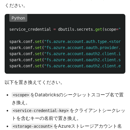
ください。
Python
service_credential
=
dbutils
.
secrets
.
get
(
scope
=
"
<sco
spark
.
conf
.
set
(
"
fs.azure.account.auth.type.<storage-
spark
.
conf
.
set
(
"
fs.azure.account.oauth.provider.type
spark
.
conf
.
set
(
"
fs.azure.account.oauth2.client.id.<s
spark
.
conf
.
set
(
"
fs.azure.account.oauth2.client.secre
spark
.
conf
.
set
(
"
fs.azure.account.oauth2.client.endpo
以下を置き換えてください。
をDatabricksのシークレットスコープ名で置
<scope>
き換え。
をクライアントシークレッ
<service-credential-key>
トを含むキーの名前で置き換え。
をAzureストレージアカウント名
<storage-account>