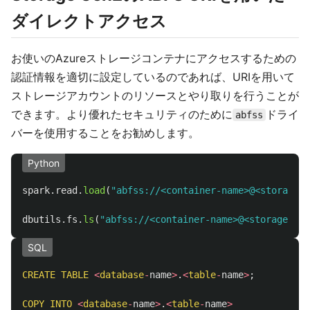
ダイレクトアクセス
お使いのAzureストレージコンテナにアクセスするための
認証情報を適切に設定しているのであれば、URIを用いて
ストレージアカウントのリソースとやり取りを行うことが
できます。より優れたセキュリティのために
ドライ
abfss
バーを使用することをお勧めします。
Python
spark
.
read
.
load
(
"
abfss://<container-name>@<storage-a
dbutils
.
fs
.
ls
(
"
abfss://<container-name>@<storage-acc
SQL
CREATE
TABLE
<
database
-
name
>
.
<
table
-
name
>
;
COPY
INTO
<
database
-
name
>
.
<
table
-
name
>