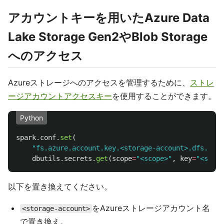
アカウントキーを用いたAzure Data
Lake Storage Gen2やBlob Storage
へのアクセス
Azureストレージへのアクセスを管理するために、
ストレ
ージアカウントアクセスキー
を使用することができます。
Python
spark
.
conf
.
set
(
"
fs.azure.account.key.<storage-account>.dfs.core
dbutils
.
secrets
.
get
(
scope
=
"
<scope>
"
,
key
=
"
<stora
以下を置き換えてください。
をAzureストレージアカウント名
<storage-account>
で置き換え。