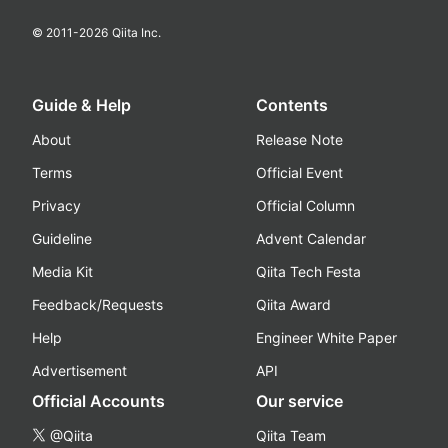
© 2011-
2026
Qiita Inc.
Guide & Help
Contents
About
Release Note
Terms
Official Event
Privacy
Official Column
Guideline
Advent Calendar
Media Kit
Qiita Tech Festa
Feedback/Requests
Qiita Award
Help
Engineer White Paper
Advertisement
API
Official Accounts
Our service
@Qiita
Qiita Team