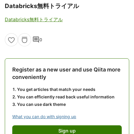
Databricks無料トライアル
Databricks無料トライアル
comment
0
Register as a new user and use Qiita more
conveniently
You get articles that match your needs
You can efficiently read back useful information
You can use dark theme
What you can do with signing up
Sign up