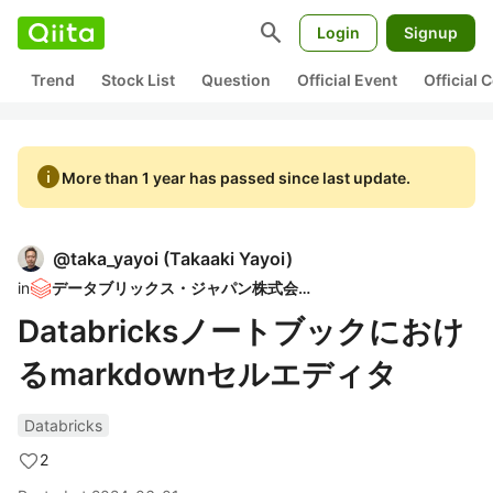
search
Login
Signup
Trend
Stock List
Question
Official Event
Official
info
More than 1 year has passed since last update.
@
taka_yayoi
(
Takaaki Yayoi
)
in
データブリックス・ジャパン株式会社
Databricksノートブックにおけ
るmarkdownセルエディタ
Databricks
2