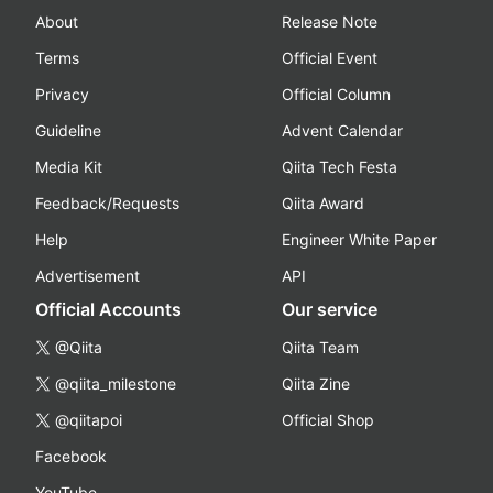
About
Release Note
Terms
Official Event
Privacy
Official Column
Guideline
Advent Calendar
Media Kit
Qiita Tech Festa
Feedback/Requests
Qiita Award
Help
Engineer White Paper
Advertisement
API
Official Accounts
Our service
@Qiita
Qiita Team
@qiita_milestone
Qiita Zine
@qiitapoi
Official Shop
Facebook
YouTube