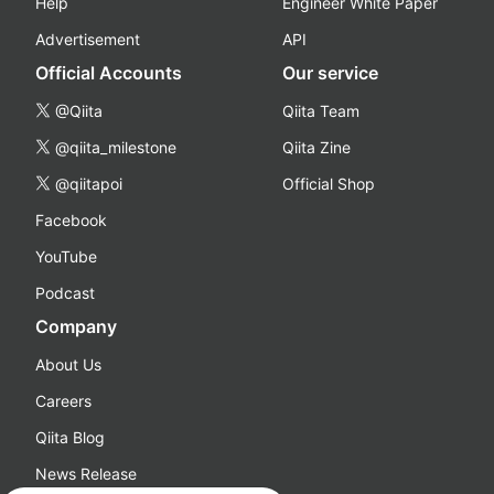
Help
Engineer White Paper
Advertisement
API
Official Accounts
Our service
@Qiita
Qiita Team
@qiita_milestone
Qiita Zine
@qiitapoi
Official Shop
Facebook
YouTube
Podcast
Company
About Us
Careers
Qiita Blog
News Release