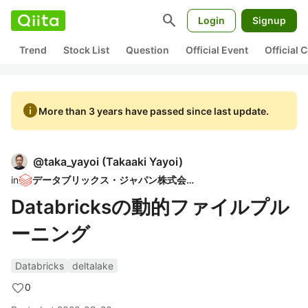
search
Login
Signup
Trend
Stock List
Question
Official Event
Official
info
More than 3 years have passed since last update.
@
taka_yayoi
(
Takaaki Yayoi
)
in
データブリックス・ジャパン株式会社
Databricksの動的ファイルプル
ーニング
Databricks
deltalake
0