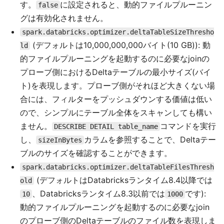
す。
に設定されると、動的ファイルプルーニン
false
グは有効化されません。
spark.databricks.optimizer.deltaTableSizeThresho
(デフォルトは10,000,000,000バイト(10 GB)): 動
ld
的ファイルプルーニングを起動するのに必要なjoinの
プローブ側におけるDeltaテーブルの最小サイズ(バイ
ト)を表現します。プローブ側がそれほど大きくない場
合には、フィルターをプッシュダウンする価値は低い
ので、シンプルにテーブル全体をスキャンしても構い
ません。
コマンドを実行
DESCRIBE DETAIL table_name
し、
カラムを参照することで、Deltaテー
sizeInBytes
ブルのサイズを確認することができます。
spark.databricks.optimizer.deltaTableFilesThresh
(デフォルトはDatabricksランタイム8.4以降では
old
、Databricksランタイム8.3以前では
です):
10
1000
動的ファイルプルーニングを起動するのに必要なjoin
のプローブ側のDeltaテーブルのファイル数を表現しま