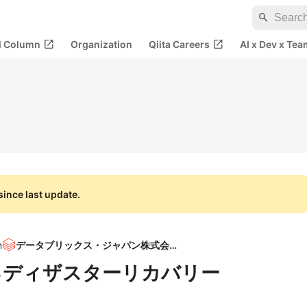
search
open_in_new
open_in_new
al Column
Organization
Qiita Careers
AI x Dev x Tea
ince last update.
n
データブリックス・ジャパン株式会社
おけるディザスターリカバリー