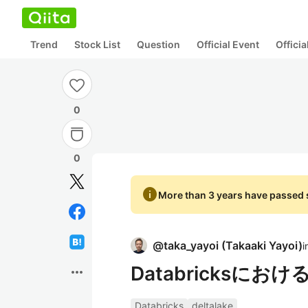
Trend
Stock List
Question
Official Event
Offici
0
0
info
More than 3 years have passed s
@
taka_yayoi
(
Takaaki Yayoi
)
i
Databricksに
more_horiz
Databricks
deltalake