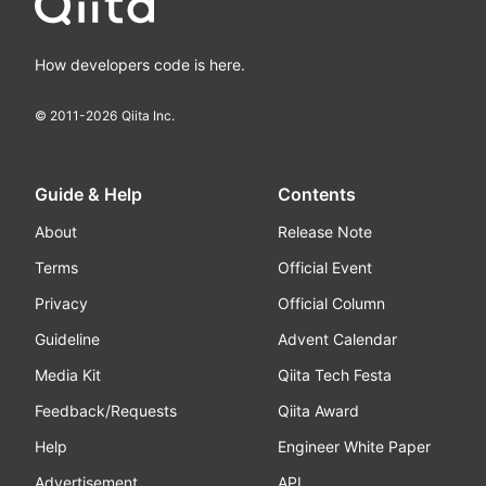
How developers code is here.
© 2011-
2026
Qiita Inc.
Guide & Help
Contents
About
Release Note
Terms
Official Event
Privacy
Official Column
Guideline
Advent Calendar
Media Kit
Qiita Tech Festa
Feedback/Requests
Qiita Award
Help
Engineer White Paper
Advertisement
API