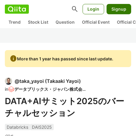
search
Login
Signup
Trend
Stock List
Question
Official Event
Official
info
More than 1 year has passed since last update.
@
taka_yayoi
(
Takaaki Yayoi
)
in
データブリックス・ジャパン株式会社
DATA+AIサミット2025のバー
チャルセッション
Databricks
DAIS2025