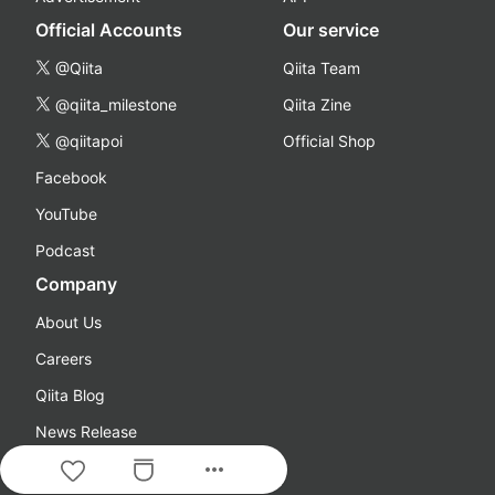
Official Accounts
Our service
@Qiita
Qiita Team
@qiita_milestone
Qiita Zine
@qiitapoi
Official Shop
Facebook
YouTube
Podcast
Company
About Us
Careers
Qiita Blog
News Release
more_horiz