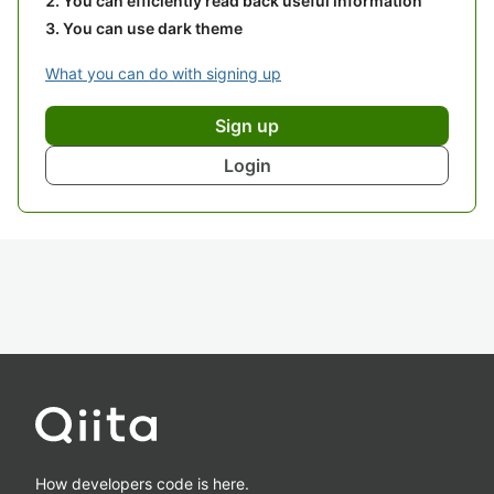
You can efficiently read back useful information
You can use dark theme
What you can do with signing up
Sign up
Login
How developers code is here.