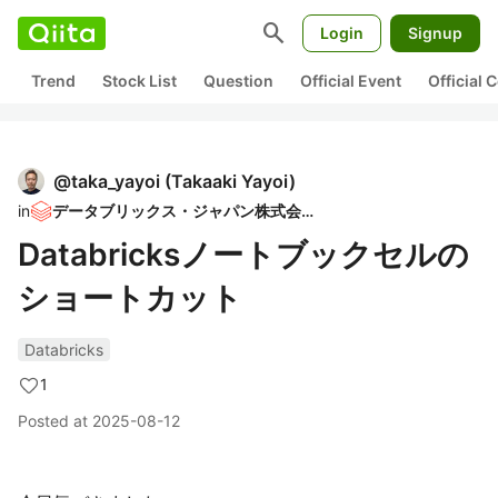
search
Login
Signup
Trend
Stock List
Question
Official Event
Official
@
taka_yayoi
(
Takaaki Yayoi
)
in
データブリックス・ジャパン株式会社
Databricksノートブックセルの
ショートカット
Databricks
1
Posted at
2025-08-12