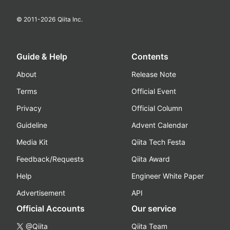
© 2011-
2026
Qiita Inc.
Guide & Help
Contents
About
Release Note
Terms
Official Event
Privacy
Official Column
Guideline
Advent Calendar
Media Kit
Qiita Tech Festa
Feedback/Requests
Qiita Award
Help
Engineer White Paper
Advertisement
API
Official Accounts
Our service
@Qiita
Qiita Team