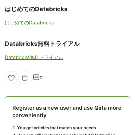
はじめてのDatabricks
はじめてのDatabricks
Databricks無料トライアル
Databricks無料トライアル
comment
0
Register as a new user and use Qiita more
conveniently
You get articles that match your needs