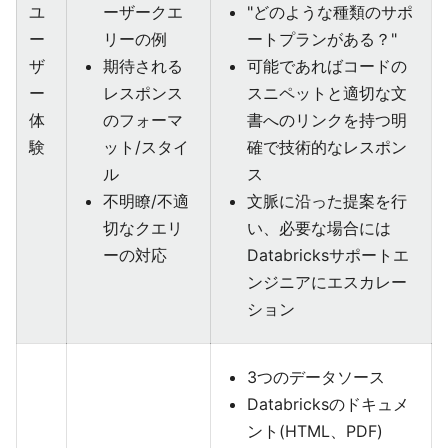
ユ
ーザークエ
"どのような種類のサポ
ー
リーの例
ートプランがある？"
ザ
期待される
可能であればコードの
ー
レスポンス
スニペットと適切な文
体
のフォーマ
書へのリンクを持つ明
験
ット/スタイ
確で技術的なレスポン
ル
ス
不明瞭/不適
文脈に沿った提案を行
切なクエリ
い、必要な場合には
ーの対応
Databricksサポートエ
ンジニアにエスカレー
ション
3つのデータソース
Databricksのドキュメ
ント(HTML、PDF)