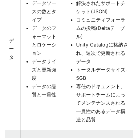
データソー
解決されたサポートチ
スの数とタ
ケット(JSON)
イプ
コミュニティフォーラ
データのフ
ムの投稿(Deltaテーブ
ォーマット
ル)
デ
とロケーシ
Unity Catalogに格納さ
ー
ョン
れ、週次で更新される
タ
データサイ
データ
ズと更新頻
トータルデータサイズ:
度
5GB
データの品
専任のドキュメント、
質と一貫性
サポートチームによっ
てメンテナンスされる
一貫性のあるデータ構
造と品質