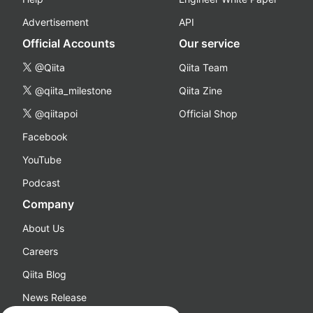
Advertisement
API
Official Accounts
Our service
@Qiita
Qiita Team
@qiita_milestone
Qiita Zine
@qiitapoi
Official Shop
Facebook
YouTube
Podcast
Company
About Us
Careers
Qiita Blog
News Release