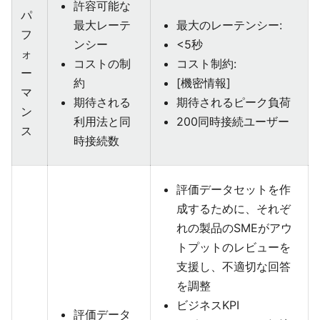
許容可能な
パ
最大レーテ
最大のレーテンシー:
フ
ンシー
<5秒
ォ
コストの制
コスト制約:
ー
約
[機密情報]
マ
期待される
期待されるピーク負荷
ン
利用法と同
200同時接続ユーザー
ス
時接続数
評価データセットを作
成するために、それぞ
れの製品のSMEがアウ
トプットのレビューを
支援し、不適切な回答
を調整
ビジネスKPI
評価データ