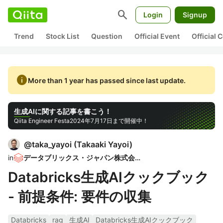
search
Login
Signup
Trend
Stock List
Question
Official Event
Official
info
More than 1 year has passed since last update.
生成AIに関する記事を書こう！
Qiita Engineer Festa
2024年7月17日まで開催中！
@
taka_yayoi
(
Takaaki Yayoi
)
in
データブリックス・ジャパン株式会社
Databricks生成AIクックブック
- 前提条件: 要件の収集
Databricks
rag
生成AI
Databricks生成AIクックブック