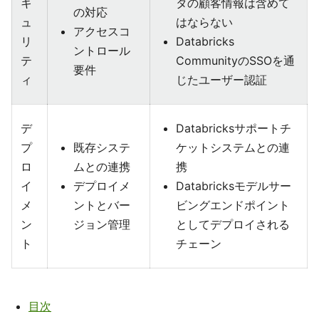
キ
タの顧客情報は含めて
の対応
ュ
はならない
アクセスコ
リ
Databricks
ントロール
テ
CommunityのSSOを通
要件
ィ
じたユーザー認証
デ
Databricksサポートチ
プ
既存システ
ケットシステムとの連
ロ
ムとの連携
携
イ
デプロイメ
Databricksモデルサー
メ
ントとバー
ビングエンドポイント
ン
ジョン管理
としてデプロイされる
ト
チェーン
目次