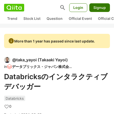
search
Login
Signup
Trend
Stock List
Question
Official Event
Official
info
More than 1 year has passed since last update.
@
taka_yayoi
(
Takaaki Yayoi
)
in
データブリックス・ジャパン株式会社
Databricksのインタラクティブ
デバッガー
Databricks
0