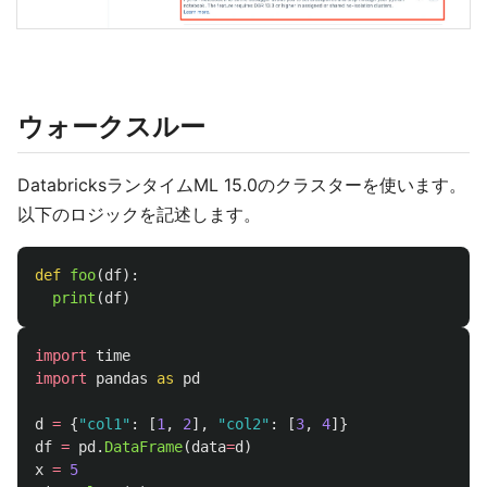
ウォークスルー
DatabricksランタイムML 15.0のクラスターを使います。
以下のロジックを記述します。
def
foo
(
df
):
print
(
df
)
import
time
import
pandas
as
pd
d
=
{
"
col1
"
:
[
1
,
2
],
"
col2
"
:
[
3
,
4
]}
df
=
pd
.
DataFrame
(
data
=
d
)
x
=
5