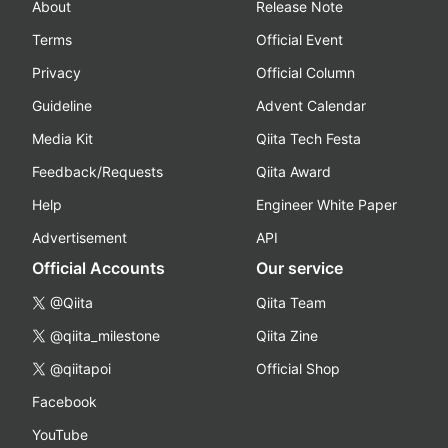
About
Release Note
Terms
Official Event
Privacy
Official Column
Guideline
Advent Calendar
Media Kit
Qiita Tech Festa
Feedback/Requests
Qiita Award
Help
Engineer White Paper
Advertisement
API
Official Accounts
Our service
@Qiita
Qiita Team
@qiita_milestone
Qiita Zine
@qiitapoi
Official Shop
Facebook
YouTube