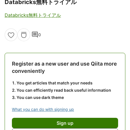
Databricks無料トライアル
Databricks無料トライアル
comment
0
Register as a new user and use Qiita more
conveniently
You get articles that match your needs
You can efficiently read back useful information
You can use dark theme
What you can do with signing up
Sign up