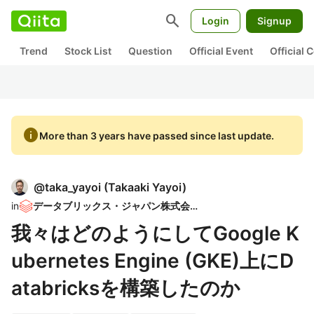
search
Login
Signup
Trend
Stock List
Question
Official Event
Official
info
More than 3 years have passed since last update.
@
taka_yayoi
(
Takaaki Yayoi
)
in
データブリックス・ジャパン株式会社
我々はどのようにしてGoogle K
ubernetes Engine (GKE)上にD
atabricksを構築したのか