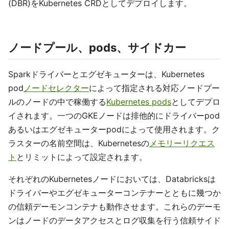
(DBR)をKubernetes CRDとしてデプロイします。
ノードプール、pods、サイドカー
Sparkドライバーとエグゼキューターは、Kubernetes
pod
ノードセレクター
によって指定される対応ノードプー
ルのノードの中で稼働する
Kubernetes pods
としてデプロ
イされます。一つのGKEノードは排他的にドライバーpod
あるいはエグゼキューターpodによって使用されます。ク
ラスターの名前空間は、Kubernetesの
メモリーリクエス
ト
とリミットによって設定されます。
それぞれのKubernetesノードにおいては、Databricksは
ドライバーやエグゼキューターコンテナーとともに幾つか
の信頼デーモンコンテナも動作させます。これらのデーモ
ンはノードのデータアクセスとログ収集を行う信頼サイド