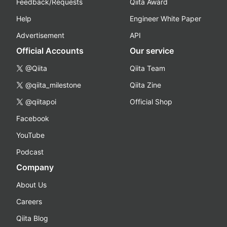
Feedback/Requests
Qiita Award
Help
Engineer White Paper
Advertisement
API
Official Accounts
Our service
@Qiita
Qiita Team
@qiita_milestone
Qiita Zine
@qiitapoi
Official Shop
Facebook
YouTube
Podcast
Company
About Us
Careers
Qiita Blog