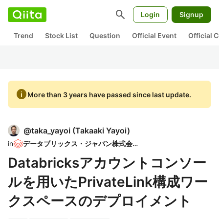
search
Login
Signup
Trend
Stock List
Question
Official Event
Official
info
More than 3 years have passed since last update.
@
taka_yayoi
(
Takaaki Yayoi
)
in
データブリックス・ジャパン株式会社
Databricksアカウントコンソー
ルを用いたPrivateLink構成ワー
クスペースのデプロイメント