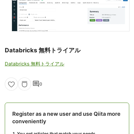
Databricks 無料トライアル
Databricks 無料トライアル
comment
0
Register as a new user and use Qiita more
conveniently
You get articles that match your needs