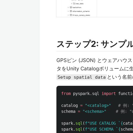
ステップ2: サンプ
GPSピン (JSON) とウェアハ
タをUnity Catalogボリュ
という名前
Setup spatial data
from
pyspark.sql
import
functi
catalog
=
"
<catalog>
"
schema
=
"
<schema>
"
spark
.
sql
(
f
"
USE CATALOG `
{
cata
spark
.
sql
(
f
"
USE SCHEMA `
{
schem