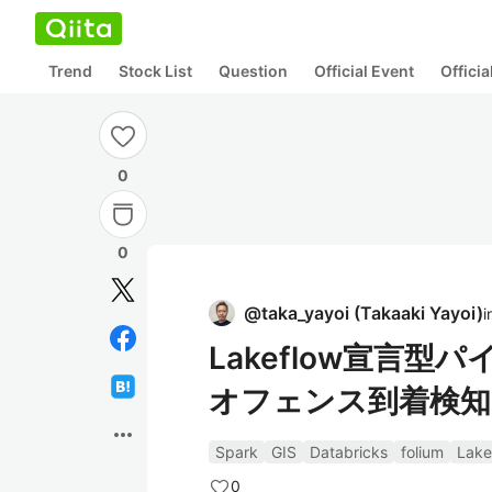
Trend
Stock List
Question
Official Event
Offici
0
0
@
taka_yayoi
(
Takaaki Yayoi
)
i
Lakeflow宣言
オフェンス到着検知を
more_horiz
Spark
GIS
Databricks
folium
Lake
0