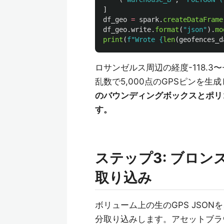
]
df_geo
=
spark
.
createDataFrame
df_geo
.
write
.
format
(
"
json
"
).
mo
print
(
f
"
Wrote 
{
len
(
geofences_d
ロサンゼルス周辺の経度-118.3〜
乱数で5,000点のGPSピンを
のバウンディングボックスとポリ
す。
ステップ3: ブロンズ:
取り込み
ボリューム上の生のGPS JSONを
分取り込みします。アセットブラ