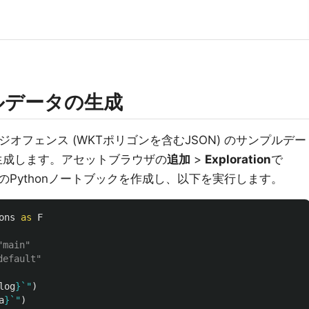
ルデータの生成
ウスジオフェンス (WKTポリゴンを含むJSON) のサンプルデー
ームに生成します。アセットブラウザの
追加
>
Exploration
で
のPythonノートブックを作成し、以下を実行します。
ons
as
F
log
}
`
"
)
a
}
`
"
)