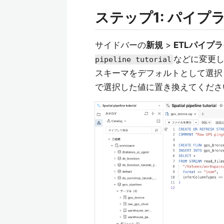
ステップ1: パイプ
サイドバーの
新規
>
ETLパイプ
などに変更
pipeline tutorial
スキーマをデフォルトとして選択
で選択した値に置き換えてくださ