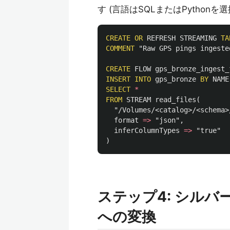
す (言語はSQLまたはPython
CREATE
OR
REFRESH
STREAMING
TA
COMMENT
"Raw GPS pings ingeste
CREATE
FLOW
gps_bronze_ingest_
INSERT
INTO
gps_bronze
BY
NAME
SELECT
*
FROM
STREAM
read_files
(
"/Volumes/<catalog>/<schema>
format
=>
"json"
,
inferColumnTypes
=>
"true"
)
ステップ4: シルバー
への変換