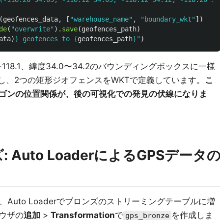
(
geofences_data
,
[
"
warehouse_name
"
,
"
boundary_wkt
"
])
de
(
"
overwrite
"
).
save
(
geofences_path
)
ata
)
}
 geofences to 
{
geofences_path
}
"
)
-118.1、緯度34.0〜34.2のバウンディングボックスに一様
生成し、2つの矩形ジオフェンスをWKTで定義しています。
こ
ゴンの位置関係が、後の可視化での発見の伏線になりま
 Auto LoaderによるGPSデータ
、Auto Loaderでブロンズのストリーミングテーブルに増
ウザの
追加
>
Transformation
で
を作成しま
gps_bronze