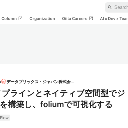
search
open_in_new
open_in_new
al Column
Organization
Qiita Careers
AI x Dev x Tea
n
データブリックス・ジャパン株式会社
型パイプラインとネイティブ空間型でジ
構築し、foliumで可視化する
Flow