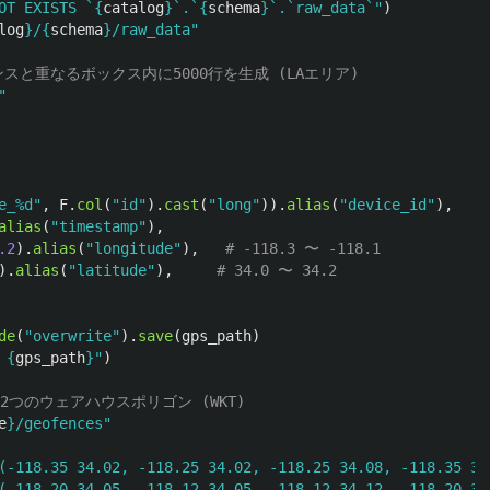
OT EXISTS `
{
catalog
}
`.`
{
schema
}
`.`raw_data`
"
)
log
}
/
{
schema
}
/raw_data
"
"
e_%d
"
,
F
.
col
(
"
id
"
).
cast
(
"
long
"
)).
alias
(
"
device_id
"
),
alias
(
"
timestamp
"
),
.2
).
alias
(
"
longitude
"
),
).
alias
(
"
latitude
"
),
de
(
"
overwrite
"
).
save
(
gps_path
)
 
{
gps_path
}
"
)
e
}
/geofences
"
(-118.35 34.02, -118.25 34.02, -118.25 34.08, -118.35 34
(-118.20 34.05, -118.12 34.05, -118.12 34.12, -118.20 34