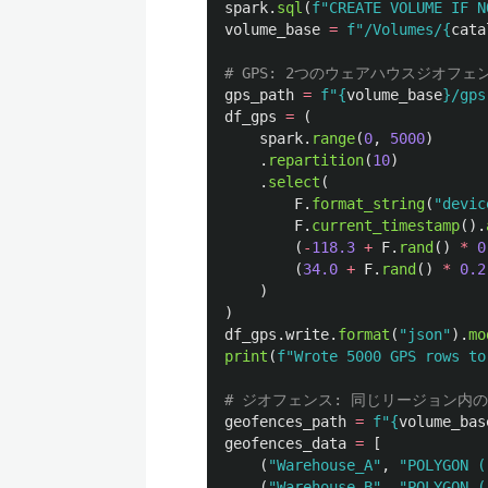
spark
.
sql
(
f
"
CREATE VOLUME IF N
volume_base
=
f
"
/Volumes/
{
cata
gps_path
=
f
"
{
volume_base
}
/gps
df_gps
=
(
spark
.
range
(
0
,
5000
)
.
repartition
(
10
)
.
select
(
F
.
format_string
(
"
devic
F
.
current_timestamp
().
(
-
118.3
+
F
.
rand
()
*
0
(
34.0
+
F
.
rand
()
*
0.2
)
)
df_gps
.
write
.
format
(
"
json
"
).
mo
print
(
f
"
Wrote 5000 GPS rows to
geofences_path
=
f
"
{
volume_bas
geofences_data
=
[
(
"
Warehouse_A
"
,
"
POLYGON (
(
"
Warehouse_B
"
,
"
POLYGON (