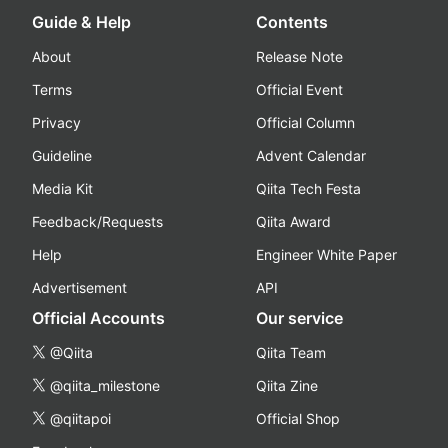
Guide & Help
Contents
About
Release Note
Terms
Official Event
Privacy
Official Column
Guideline
Advent Calendar
Media Kit
Qiita Tech Festa
Feedback/Requests
Qiita Award
Help
Engineer White Paper
Advertisement
API
Official Accounts
Our service
@Qiita
Qiita Team
@qiita_milestone
Qiita Zine
@qiitapoi
Official Shop