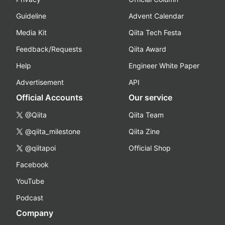
Guideline
Advent Calendar
Media Kit
Qiita Tech Festa
Feedback/Requests
Qiita Award
Help
Engineer White Paper
Advertisement
API
Official Accounts
Our service
@Qiita
Qiita Team
@qiita_milestone
Qiita Zine
@qiitapoi
Official Shop
Facebook
YouTube
Podcast
Company