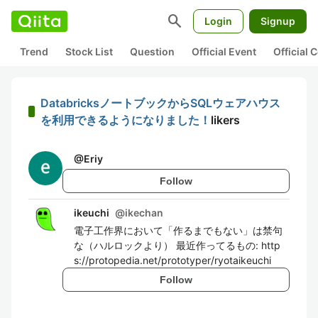
search
Login
Signup
Trend
Stock List
Question
Official Event
Official
DatabricksノートブックからSQLウェアハウス
を利用できるようになりました！
likers
@
Eriy
Follow
ikeuchi
@
ikechan
電子工作界において「作るまでもない」は禁句
な（ハルロックより） 最近作ってるもの: http
s://protopedia.net/prototyper/ryotaikeuchi
Follow