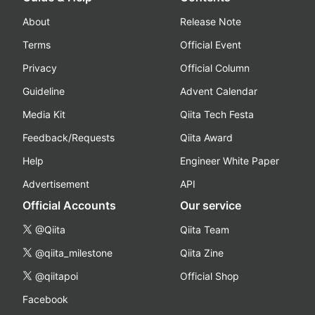
About
Release Note
Terms
Official Event
Privacy
Official Column
Guideline
Advent Calendar
Media Kit
Qiita Tech Festa
Feedback/Requests
Qiita Award
Help
Engineer White Paper
Advertisement
API
Official Accounts
Our service
@Qiita
Qiita Team
@qiita_milestone
Qiita Zine
@qiitapoi
Official Shop
Facebook