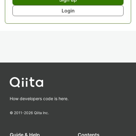
Login
How developers code is here.
© 2011-
2026
Qiita Inc.
Guide & Help
Contents